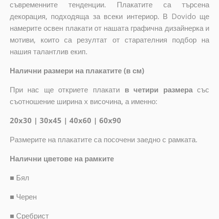
съвременните тенденции. Плакатите са търсена
декорация, подходяща за всеки интериор. В Dovido ще
намерите освен плакати от нашата графична дизайнерка и
мотиви, които са резултат от старателния подбор на
нашия талантлив екип.
Налични размери на плакатите (в см)
При нас ще откриете плакати
в четири размера
със
съотношение ширина x височина, а именно:
20x30 | 30x45 | 40x60 | 60x90
Размерите на плакатите са посочени заедно с рамката.
Налични цветове на рамките
■
Бял
■
Черен
■
Сребрист