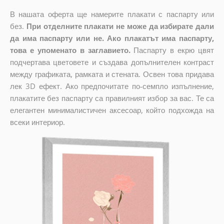
В нашата оферта ще намерите плакати с паспарту или
без.
При отделните плакати не може да избирате дали
да има паспарту или не. Ако плакатът има паспарту,
това е упоменато в заглавието.
Паспарту в екрю цвят
подчертава цветовете и създава допълнителен контраст
между графиката, рамката и стената. Освен това придава
лек 3D ефект. Ако предпочитате по-семпло изпълнение,
плакатите без паспарту са правилният избор за вас. Те са
елегантен минималистичен аксесоар, който подхожда на
всеки интериор.