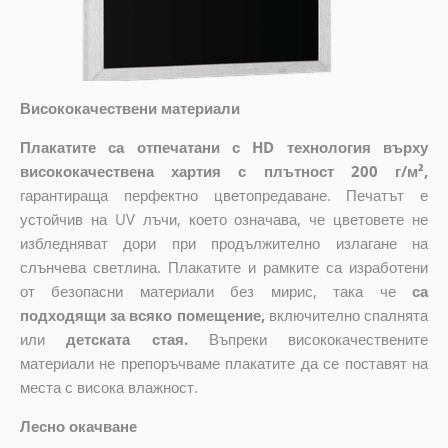
Висококачествени материали
Плакатите са отпечатани с HD технология върху
висококачествена хартия с плътност 200 г/м²,
гарантираща перфектно цветопредаване. Печатът е
устойчив на UV лъчи, което означава, че цветовете не
избледняват дори при продължително излагане на
слънчева светлина. Плакатите и рамките са изработени
от безопасни материали без мирис, така че
са
подходящи за всяко помещение,
включително спалнята
или
детската стая.
Въпреки висококачествените
материали не препоръчваме плакатите да се поставят на
места с висока влажност.
Лесно окачване