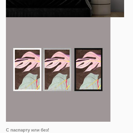
С паспарту или без!