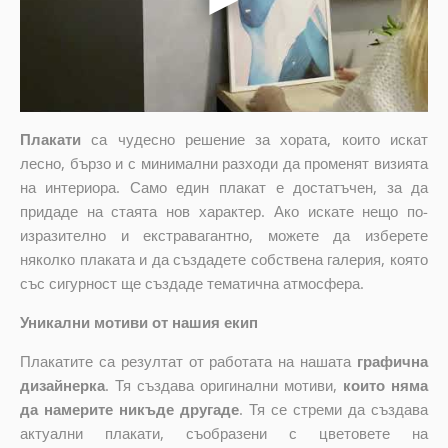
Плакати
са чудесно решение за хората, които искат
лесно, бързо и с минимални разходи да променят визията
на интериора. Само един плакат е достатъчен, за да
придаде на стаята нов характер. Ако искате нещо по-
изразително и екстравагантно, можете да изберете
няколко плаката и да създадете собствена галерия, която
със сигурност ще създаде тематична атмосфера.
Уникални мотиви от нашия екип
Плакатите са резултат от работата на нашата
графична
дизайнерка
. Тя създава оригинални мотиви,
които няма
да намерите никъде другаде
. Тя се стреми да създава
актуални плакати, съобразени с цветовете на