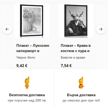
Плакат – Луксозен
Плакат – Крава в
П
натюрморт в
костюм с пура и
м
жа
черно и бяло
уиски
б
Черно-бяло
Биволи и крави
Ч
9,42 €
7,54 €
7
Безплатна доставка
Бързa доставка
при поръчки над 200 лв.
до няколко дни при теб