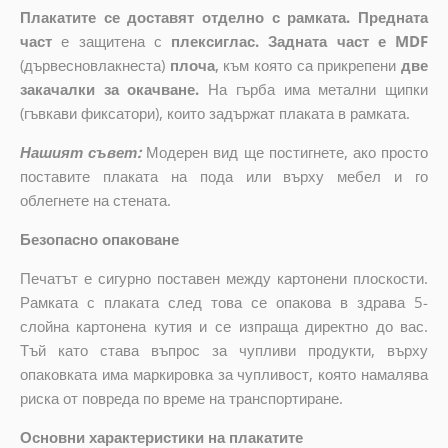
Плакатите се доставят отделно с рамката. Предната
част
е защитена с
плексиглас. Задната част е MDF
(дървесновлакнеста)
плоча
,
към която са прикрепени
две
закачалки за окачване.
На гърба има метални щипки
(гъвкави фиксатори), които задържат плаката в рамката.
Нашият съвет:
Модерен вид ще постигнете, ако просто
поставите плаката на пода или върху мебел и го
облегнете на стената.
Безопасно опаковане
Печатът е сигурно поставен между картонени плоскости.
Рамката с плаката след това се опакова в здрава 5-
слойна картонена кутия и се изпраща директно до вас.
Тъй като става въпрос за чупливи продукти, върху
опаковката има маркировка за чупливост, която намалява
риска от повреда по време на транспортиране.
Основни характеристики на плакатите