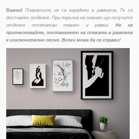
Важно!
Плакатите не са вградени в рамката. Те се
доставят отделно. При поръчка на плакат ще получите
отделно отпечатан плакат и рамка.
Не се
притеснявайте, поставянето на плаката в рамката
е изключително лесно. Всеки може да се справи!