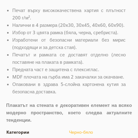
Печат върху висококачествена хартия с плътност
200 г/м².
Налични в 4 размера (20x30, 30x45, 40x60, 60x90).
Избор от 3 цвята рамка (бяла, черна, сребриста).
Изработени от безопасни материали без мирис
(подходящи и за детска стая).
Печатът и рамката се доставят отделно (лесно
поставяне на плаката в рамката).
Предната част е защитена с плексиглас.
MDF плочата на гърба има 2 закачалки за окачване.
Опаковани в здрава 5-слойна картонена кутия за
безопасна доставка.
Плакатът на стената е декоративен елемент на всяко
модерно пространство, което следва актуалните
тенденции.
Категории
Черно-бяло