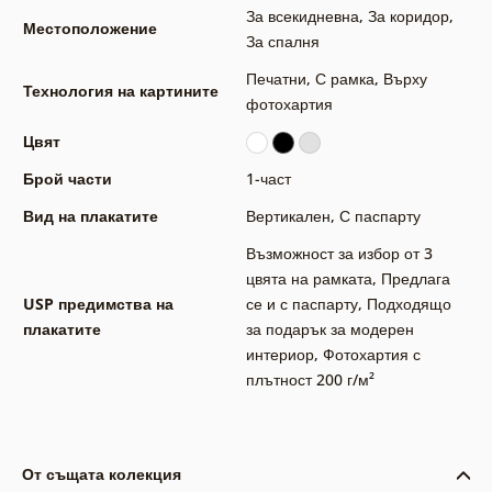
За всекидневна
,
За коридор
,
Местоположение
За спалня
Печатни
,
С рамка
,
Върху
Технология на картините
фотохартия
Цвят
Брой части
1-част
Вид на плакатите
Вертикален
,
С паспарту
Възможност за избор от 3
цвята на рамката
,
Предлага
USP предимства на
се и с паспарту
,
Подходящо
плакатите
за подарък за модерен
интериор
,
Фотохартия с
плътност 200 г/м²
От същата колекция