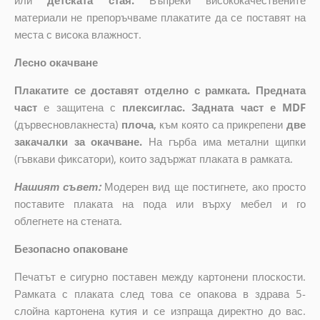
или
детската стая.
Въпреки висококачествените
материали не препоръчваме плакатите да се поставят на
места с висока влажност.
Лесно окачване
Плакатите се доставят отделно с рамката. Предната
част
е защитена с
плексиглас. Задната част е MDF
(дървесновлакнеста)
плоча
,
към която са прикрепени
две
закачалки за окачване.
На гърба има метални щипки
(гъвкави фиксатори), които задържат плаката в рамката.
Нашият съвет:
Модерен вид ще постигнете, ако просто
поставите плаката на пода или върху мебел и го
облегнете на стената.
Безопасно опаковане
Печатът е сигурно поставен между картонени плоскости.
Рамката с плаката след това се опакова в здрава 5-
слойна картонена кутия и се изпраща директно до вас.