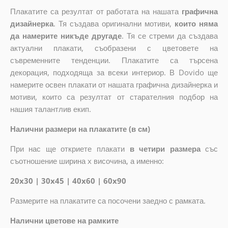
Плакатите са резултат от работата на нашата
графична
дизайнерка
. Тя създава оригинални мотиви,
които няма
да намерите никъде другаде
. Тя се стреми да създава
актуални плакати, съобразени с цветовете на
съвременните тенденции. Плакатите са търсена
декорация, подходяща за всеки интериор. В Dovido ще
намерите освен плакати от нашата графична дизайнерка и
мотиви, които са резултат от старателния подбор на
нашия талантлив екип.
Налични размери на плакатите (в см)
При нас ще откриете плакати
в четири размера
със
съотношение ширина x височина, а именно:
20x30 | 30x45 | 40x60 | 60x90
Размерите на плакатите са посочени заедно с рамката.
Налични цветове на рамките