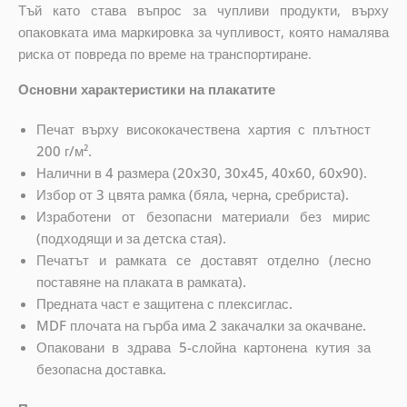
Тъй като става въпрос за чупливи продукти, върху
опаковката има маркировка за чупливост, която намалява
риска от повреда по време на транспортиране.
Основни характеристики на плакатите
Печат върху висококачествена хартия с плътност
200 г/м².
Налични в 4 размера (20x30, 30x45, 40x60, 60x90).
Избор от 3 цвята рамка (бяла, черна, сребриста).
Изработени от безопасни материали без мирис
(подходящи и за детска стая).
Печатът и рамката се доставят отделно (лесно
поставяне на плаката в рамката).
Предната част е защитена с плексиглас.
MDF плочата на гърба има 2 закачалки за окачване.
Опаковани в здрава 5-слойна картонена кутия за
безопасна доставка.