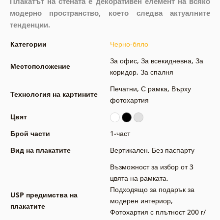
Плакатът на стената е декоративен елемент на всяко
модерно пространство, което следва актуалните
тенденции.
Категории
Черно-бяло
За офис
,
За всекидневна
,
За
Местоположение
коридор
,
За спалня
Печатни
,
С рамка
,
Върху
Технология на картините
фотохартия
Цвят
Брой части
1-част
Вид на плакатите
Вертикален
,
Без паспарту
Възможност за избор от 3
цвята на рамката
,
Подходящо за подарък за
USP предимства на
модерен интериор
,
плакатите
Фотохартия с плътност 200 г/