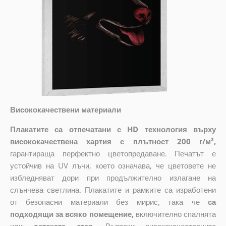
Висококачествени материали
Плакатите са отпечатани с HD технология върху
висококачествена хартия с плътност 200 г/м²,
гарантираща перфектно цветопредаване. Печатът е
устойчив на UV лъчи, което означава, че цветовете не
избледняват дори при продължително излагане на
слънчева светлина. Плакатите и рамките са изработени
от безопасни материали без мирис, така че
са
подходящи за всяко помещение,
включително спалнята