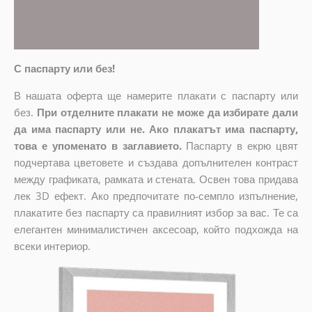
С паспарту или без!
В нашата оферта ще намерите плакати с паспарту или
без.
При отделните плакати не може да избирате дали
да има паспарту или не. Ако плакатът има паспарту,
това е упоменато в заглавието.
Паспарту в екрю цвят
подчертава цветовете и създава допълнителен контраст
между графиката, рамката и стената. Освен това придава
лек 3D ефект. Ако предпочитате по-семпло изпълнение,
плакатите без паспарту са правилният избор за вас. Те са
елегантен минималистичен аксесоар, който подхожда на
всеки интериор.