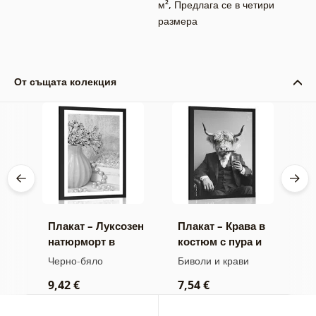
м²
,
Предлага се в четири
размера
От същата колекция
Плакат – Луксозен
Плакат – Крава в
П
натюрморт в
костюм с пура и
м
жа
черно и бяло
уиски
б
Черно-бяло
Биволи и крави
Ч
9,42 €
7,54 €
7