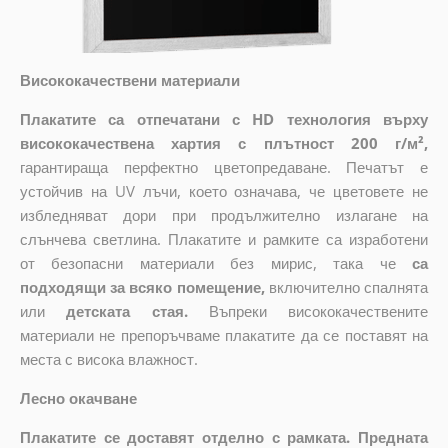
Висококачествени материали
Плакатите са отпечатани с HD технология върху
висококачествена хартия с плътност 200 г/м²,
гарантираща перфектно цветопредаване. Печатът е
устойчив на UV лъчи, което означава, че цветовете не
избледняват дори при продължително излагане на
слънчева светлина. Плакатите и рамките са изработени
от безопасни материали без мирис, така че
са
подходящи за всяко помещение,
включително спалнята
или
детската стая.
Въпреки висококачествените
материали не препоръчваме плакатите да се поставят на
места с висока влажност.
Лесно окачване
Плакатите се доставят отделно с рамката. Предната