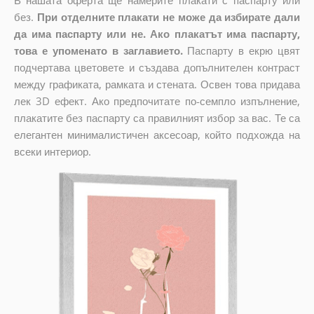
В нашата оферта ще намерите плакати с паспарту или
без.
При отделните плакати не може да избирате дали
да има паспарту или не. Ако плакатът има паспарту,
това е упоменато в заглавието.
Паспарту в екрю цвят
подчертава цветовете и създава допълнителен контраст
между графиката, рамката и стената. Освен това придава
лек 3D ефект. Ако предпочитате по-семпло изпълнение,
плакатите без паспарту са правилният избор за вас. Те са
елегантен минималистичен аксесоар, който подхожда на
всеки интериор.