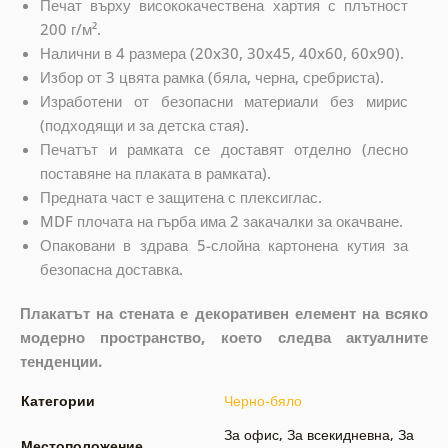
Печат върху висококачествена хартия с плътност
200 г/м².
Налични в 4 размера (20x30, 30x45, 40x60, 60x90).
Избор от 3 цвята рамка (бяла, черна, сребриста).
Изработени от безопасни материали без мирис
(подходящи и за детска стая).
Печатът и рамката се доставят отделно (лесно
поставяне на плаката в рамката).
Предната част е защитена с плексиглас.
MDF плочата на гърба има 2 закачалки за окачване.
Опаковани в здрава 5-слойна картонена кутия за
безопасна доставка.
Плакатът на стената е декоративен елемент на всяко
модерно пространство, което следва актуалните
тенденции.
Категории
Черно-бяло
За офис
,
За всекидневна
,
За
Местоположение