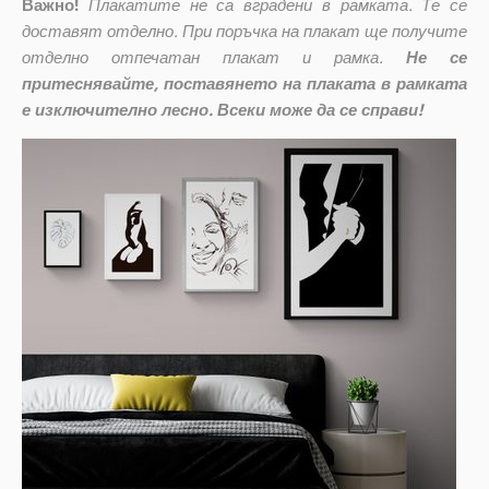
Важно!
Плакатите не са вградени в рамката. Те се
доставят отделно. При поръчка на плакат ще получите
отделно отпечатан плакат и рамка.
Не се
притеснявайте, поставянето на плаката в рамката
е изключително лесно. Всеки може да се справи!