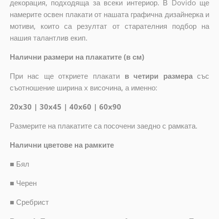
декорация, подходяща за всеки интериор. В Dovido ще
намерите освен плакати от нашата графична дизайнерка и
мотиви, които са резултат от старателния подбор на
нашия талантлив екип.
Налични размери на плакатите (в см)
При нас ще откриете плакати
в четири размера
със
съотношение ширина x височина, а именно:
20x30 | 30x45 | 40x60 | 60x90
Размерите на плакатите са посочени заедно с рамката.
Налични цветове на рамките
■
Бял
■
Черен
■
Сребрист