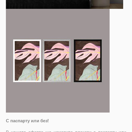
С паспарту или без!