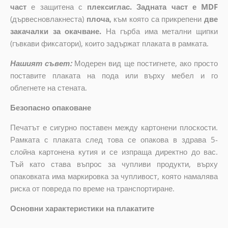
част
е защитена с
плексиглас. Задната част е MDF
(дървесновлакнеста)
плоча
,
към която са прикрепени
две
закачалки за окачване.
На гърба има метални щипки
(гъвкави фиксатори), които задържат плаката в рамката.
Нашият съвет:
Модерен вид ще постигнете, ако просто
поставите плаката на пода или върху мебел и го
облегнете на стената.
Безопасно опаковане
Печатът е сигурно поставен между картонени плоскости.
Рамката с плаката след това се опакова в здрава 5-
слойна картонена кутия и се изпраща директно до вас.
Тъй като става въпрос за чупливи продукти, върху
опаковката има маркировка за чупливост, която намалява
риска от повреда по време на транспортиране.
Основни характеристики на плакатите