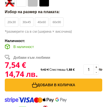
Избор на размер на плаката:
20x30
30x45
40x60
60x90
*размерите са в см (ширина × височина)
Наличност:
В наличност
Добави към любими
7,54 €
+
9,42 €
Спестяваш
1,88 €
бр
14,74 лв.
-
ДОБАВИ В КОЛИЧКА