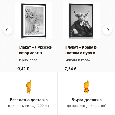
Плакат – Луксозен
Плакат – Крава в
П
натюрморт в
костюм с пура и
м
жа
черно и бяло
уиски
б
Черно-бяло
Биволи и крави
Ч
9,42 €
7,54 €
7
Безплатна доставка
Бързa доставка
при поръчки над 200 лв.
до няколко дни при теб