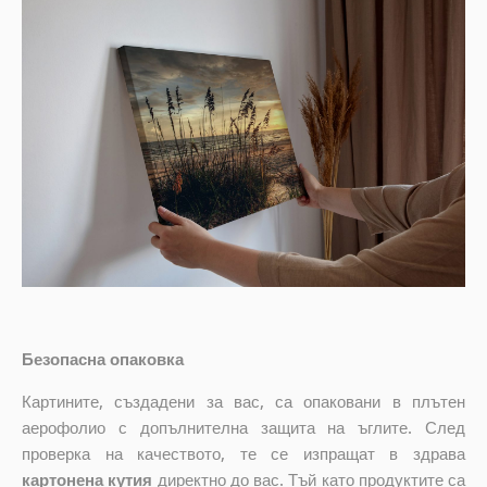
Безопасна опаковка
Картините, създадени за вас, са опаковани в плътен
аерофолио с допълнителна защита на ъглите. След
проверка на качеството, те се изпращат в здрава
картонена кутия
директно до вас. Тъй като продуктите са