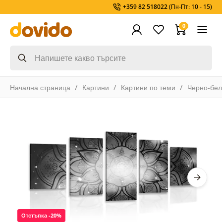
+359 82 518022
(Пн-Пт: 10 - 15)
0
Начална страница
Картини
Картини по теми
Черно-бел
Отстъпка -20%