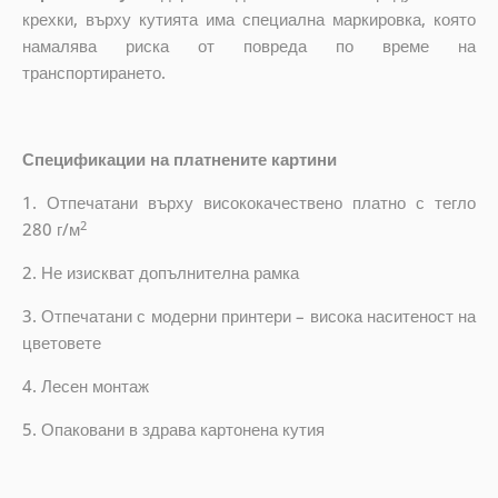
крехки, върху кутията има специална маркировка, която
намалява риска от повреда по време на
транспортирането.
Спецификации на платнените картини
1. Отпечатани върху висококачествено платно с тегло
2
280 г/м
2. Не изискват допълнителна рамка
3. Отпечатани с модерни принтери – висока наситеност на
цветовете
4. Лесен монтаж
5. Опаковани в здрава картонена кутия