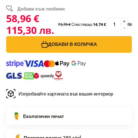
Добави към любими
58,96 €
+
73,70 €
Спестяваш
14,74 €
бр
115,30 лв.
-
ДОБАВИ В КОЛИЧКА
Изпробвайте картината във вашия интериор
Екологичен печат
Премиум платно 280 г/м²