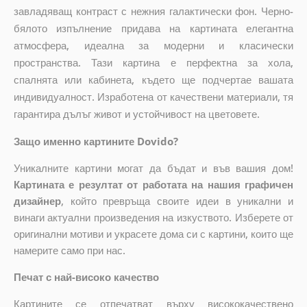
завладяващ контраст с нежния галактически фон. Черно-
бялото изпълнение придава на картината елегантна
атмосфера, идеална за модерни и класически
пространства. Тази картина е перфектна за хола,
спалнята или кабинета, където ще подчертае вашата
индивидуалност. Изработена от качествени материали, тя
гарантира дълъг живот и устойчивост на цветовете.
Защо именно картините Dovido?
Уникалните картини могат да бъдат и във вашия дом!
Картината е резултат от работата на нашия графичен
дизайнер
, който
превръща своите идеи в уникални и
винаги актуални произведения на изкуството. Изберете от
оригинални мотиви и украсете дома си с картини, които ще
намерите само при нас.
Печат с най-високо качество
Картините се отпечатват върху висококачествено