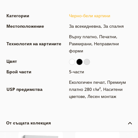
Категории
Черно-бели картини
Местоположение
За всекидневна
,
За спалня
Върху платно
,
Печатни
,
Технология на картините
Рамкирани
,
Неправилни
форми
Цвят
Брой части
5-части
Екологичен печат
,
Премиум
USP предимства
платно 280 г/м²
,
Наситени
цветове
,
Лесен монтаж
От същата колекция