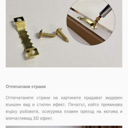
Отпечатани страни
Отпечатаните страни на картините придават модерен
външен вид и стилен ефект. Печатът, който преминава
върху ръбовете, осигурява плавен преход на мотива и
впечатляващ 3D ефект.