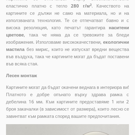
2
еластично платно с тегло
280 г/м
. Качеството на
картините се дължи не само на материала, но и на
използваната технология. Те се отпечатват бавно и с
висока резолюция, като печатът гарантира
наситени
цветове
, така че няма да се тревожите за бледи
изображения. Използваме висококачествени,
екологични
мастила
без мирис, които не изпускат вредни вещества
във въздуха, така че картините могат да бъдат поставени
във всяка стая.
Лесен монтаж
Картините могат да бъдат окачени веднага в интериора ви!
Платното е добре опънато върху здрава рамка с
дебелина 16 мм. Към картините предоставяме 1 или 2
броя закачалки (в зависимост от размера), които лесно се
завинтват към рамката според вашите предпочитания.