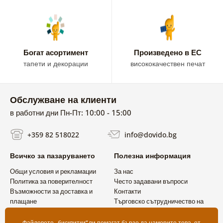
Богат асортимент
Произведено в ЕС
тапети и декорации
висококачествен печат
Обслужване на клиенти
в работни дни Пн-Пт: 10:00 - 15:00
+359 82 518022
info@dovido.bg
Всичко за пазаруването
Полезна информация
Общи условия и рекламации
За нас
Политика за поверителност
Често задавани въпроси
Възможности за доставка и
Контакти
плащане
Търговско сътрудничество на
Връщане на продукт
едро
Файловете „бисквитки“ ви помагат бързо да намерите това, от