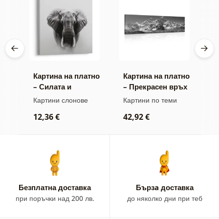
тно
Картина на платно
Картина на платно
К
– Силата и
– Прекрасен връх
–
спокойствието на
на планина в
м
ини
Картини слонове
Картини по теми
В
слона
черно-бял стил
а
к
12,36 €
42,92 €
2
Безплатна доставка
Бързa доставка
при поръчки над 200 лв.
до няколко дни при теб