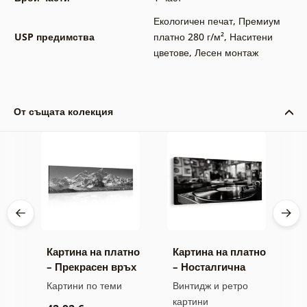
Екологичен печат
,
Премиум
USP предимства
платно 280 г/м²
,
Наситени
цветове
,
Лесен монтаж
От същата колекция
тно
Картина на платно
Картина на платно
К
– Прекрасен връх
– Носталгична
–
о
на планина в
музикална
с
ини
Картини по теми
Винтидж и ретро
К
черно-бял стил
атмосфера
с
картини