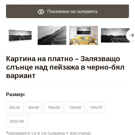
Показване на галерията
Картина на платно – Залязващо
слънце над пейзажа в черно-бял
вариант
Размер:
60x30
80x40
100x50
120x60
140x70
200x100
*размерите са в см (ширина × височина)