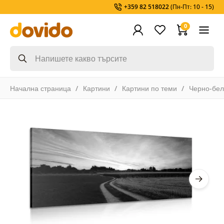
+359 82 518022
(Пн-Пт: 10 - 15)
0
Начална страница
Картини
Картини по теми
Черно-бел