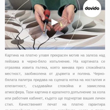
Картина на платно улавя прекрасен мотив на залеза над
пейзажа в черно-бяло изпълнение. На картината се
отразява извита пътека, която минава през спокойната
местност, заобиколена от дървета и поляна. Черно-
бялата палитра придава на сцената нотка на носталгия и
елегантност, създавайки спокойна и замислена
атмосфера. Тази картина е идеалното допълнение за хола
или работния кабинет, където ще подчертае вашия личен
стил. Качественият печат на платно гарантира