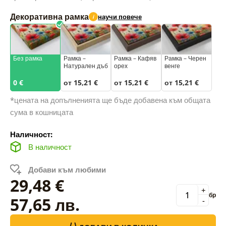
Декоративна рамка
научи повече
i
Без рамка
Рамка –
Рамка – Кафяв
Рамка – Черен
Натурален дъб
орех
венге
0 €
от 15,21 €
от 15,21 €
от 15,21 €
*цената на допълненията ще бъде добавена към общата
сума в кошницата
Наличност:
В наличност
Добави към любими
29,48 €
+
бр
57,65 лв.
-