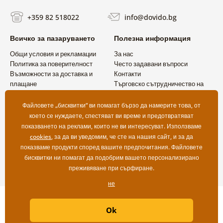
+359 82 518022
info@dovido.bg
Всичко за пазаруването
Полезна информация
Общи условия и рекламации
За нас
Политика за поверителност
Често задавани въпроси
Възможности за доставка и
Контакти
плащане
Търговско сътрудничество на
Връщане на продукт
едро
Файловете „бисквитки“ ви помагат бързо да намерите това, от
което се нуждаете, спестяват ви време и предотвратяват
показването на реклами, които не ви интересуват. Използваме
cookies
, за да ви уведомим, че сте на нашия сайт, и за да
показваме продукти според вашите предпочитания. Файловете
бисквитки ни помагат да подобрим вашето персонализирано
преживяване при сърфиране.
не
Copyright ©2019 © Dovido.bg.
Ok
Webdesign
Litvanyi.sk
| Онлайн магазинът е създаден от