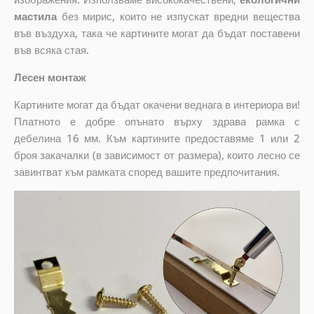
мастила
без мирис, които не изпускат вредни вещества
във въздуха, така че картините могат да бъдат поставени
във всяка стая.
Лесен монтаж
Картините могат да бъдат окачени веднага в интериора ви!
Платното е добре опънато върху здрава рамка с
дебелина 16 мм. Към картините предоставяме 1 или 2
броя закачалки (в зависимост от размера), които лесно се
завинтват към рамката според вашите предпочитания.