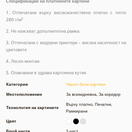
Спецификации на платнените картини
1. Отпечатани върху висококачествено платно с тегло
2
280 г/м
2. Не изискват допълнителна рамка
3. Отпечатани с модерни принтери – висока наситеност на
цветовете
4. Лесен монтаж
5. Опаковани в здрава картонена кутия
Категории
Черно-бели картини
Местоположение
За всекидневна
,
За коридор
Върху платно
,
Печатни
,
Технология на картините
Рамкирани
Цвят
Брой части
1-част