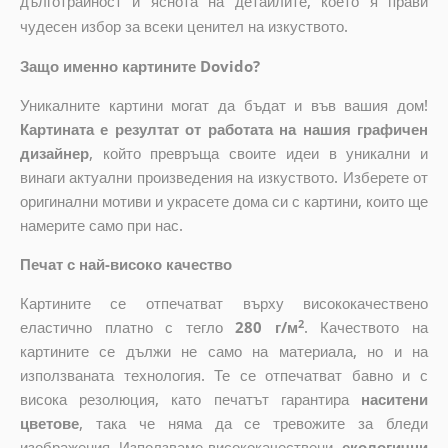
дълготрайност и яснота на детайлите, което я прави
чудесен избор за всеки ценител на изкуството.
Защо именно картините Dovido?
Уникалните картини могат да бъдат и във вашия дом!
Картината е резултат от работата на нашия графичен
дизайнер
, който
превръща своите идеи в уникални и
винаги актуални произведения на изкуството. Изберете от
оригинални мотиви и украсете дома си с картини, които ще
намерите само при нас.
Печат с най-високо качество
Картините се отпечатват върху висококачествено
2
еластично платно с тегло
280 г/м
. Качеството на
картините се дължи не само на материала, но и на
използваната технология. Те се отпечатват бавно и с
висока резолюция, като печатът гарантира
наситени
цветове
, така че няма да се тревожите за бледи
изображения. Използваме висококачествени,
екологични