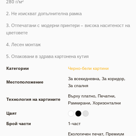
2
280 г/м
2. Не изискват допълнителна рамка
3. Отпечатани с модерни принтери – висока наситеност на
цветовете
4. Лесен монтаж
5. Опаковани в здрава картонена кутия
Категории
Черно-бели картини
За всекидневна
,
За коридор
,
Местоположение
За спалня
Върху платно
,
Печатни
,
Технология на картините
Рамкирани
,
Хоризонтални
Цвят
Брой части
1-част
Екологичен печат
,
Премиум