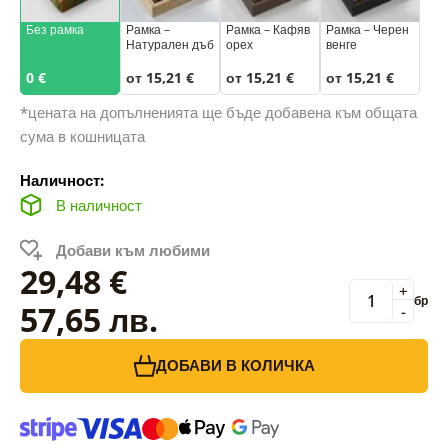
Без рамка
Рамка –
Рамка – Кафяв
Рамка – Черен
Натурален дъб
орех
венге
0 €
от 15,21 €
от 15,21 €
от 15,21 €
*цената на допълненията ще бъде добавена към общата
сума в кошницата
Наличност:
В наличност
Добави към любими
29,48 €
+
бр
57,65 лв.
-
ДОБАВИ В КОЛИЧКА