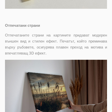
Отпечатани страни
Отпечатаните страни на картините придават модерен
външен вид и стилен ефект. Печатът, който преминава
върху ръбовете, осигурява плавен преход на мотива и
впечатляващ 3D ефект.