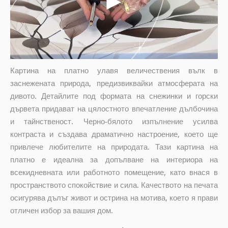
Картина на платно улавя величествения вълк в
заснежената природа, предизвиквайки атмосферата на
дивото. Детайлите под формата на снежинки и горски
дървета придават на цялостното впечатление дълбочина
и тайнственост. Черно-бялото изпълнение усилва
контраста и създава драматично настроение, което ще
привлече любителите на природата. Тази картина на
платно е идеална за допълване на интериора на
всекидневната или работното помещение, като внася в
пространството спокойствие и сила. Качеството на печата
осигурява дълъг живот и острина на мотива, което я прави
отличен избор за вашия дом.