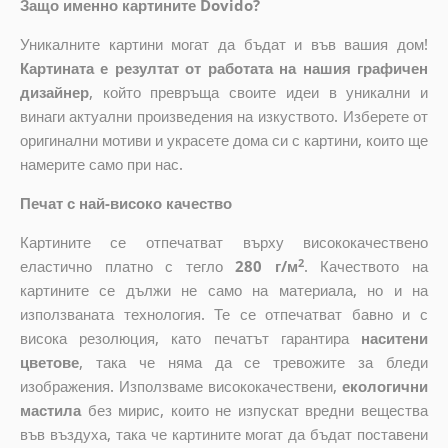
Защо именно картините Dovido?
Уникалните картини могат да бъдат и във вашия дом!
Картината е резултат от работата на нашия графичен
дизайнер
, който
превръща своите идеи в уникални и
винаги актуални произведения на изкуството. Изберете от
оригинални мотиви и украсете дома си с картини, които ще
намерите само при нас.
Печат с най-високо качество
Картините се отпечатват върху висококачествено
2
еластично платно с тегло
280 г/м
. Качеството на
картините се дължи не само на материала, но и на
използваната технология. Те се отпечатват бавно и с
висока резолюция, като печатът гарантира
наситени
цветове
, така че няма да се тревожите за бледи
изображения. Използваме висококачествени,
екологични
мастила
без мирис, които не изпускат вредни вещества
във въздуха, така че картините могат да бъдат поставени