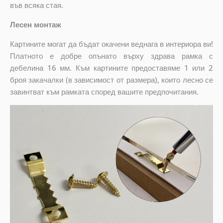
във всяка стая.
Лесен монтаж
Картините могат да бъдат окачени веднага в интериора ви!
Платното е добре опънато върху здрава рамка с
дебелина 16 мм. Към картините предоставяме 1 или 2
броя закачалки (в зависимост от размера), които лесно се
завинтват към рамката според вашите предпочитания.