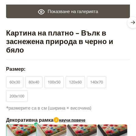
Показване на галерията
Картина на платно – Вълк в
заснежена природа в черно и
бяло
Размер:
60x30
80x40
100x50
120x60
140x70
200x100
*размерите са в см (ширина × височина)
Декоративна рамка
научи повече
i