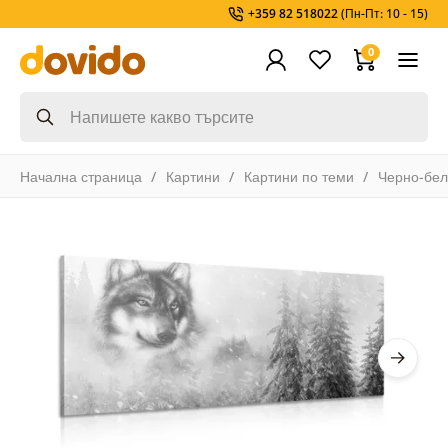
+359 82 518022
(Пн-Пт: 10 - 15)
0
Начална страница
Картини
Картини по теми
Черно-бел