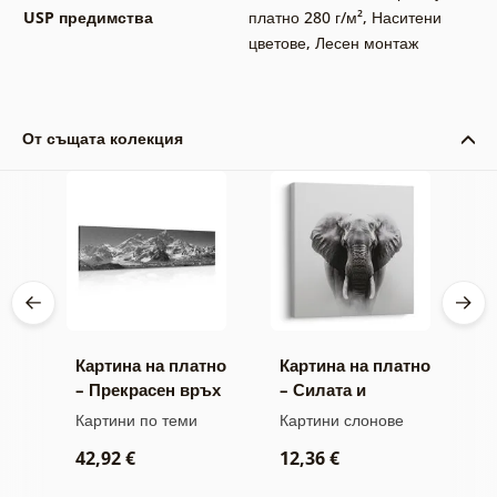
USP предимства
платно 280 г/м²
,
Наситени
цветове
,
Лесен монтаж
От същата колекция
тно
Картина на платно
Картина на платно
К
– Прекрасен връх
– Силата и
–
о
на планина в
спокойствието на
м
ини
Картини по теми
Картини слонове
В
черно-бял стил
слона
а
к
42,92 €
12,36 €
2