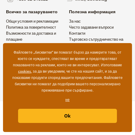
Всичко за пазаруването
Полезна информация
Общи условия и рекламации
За нас
Политика за поверителност
Често задавани въпроси
Възможности за доставка и
Контакти
плащане
Търговско сътрудничество на
Връщане на продукт
едро
Файловете „бисквитки“ ви помагат бързо да намерите това, от
което се нуждаете, спестяват ви време и предотвратяват
показването на реклами, които не ви интересуват. Използваме
cookies
, за да ви уведомим, че сте на нашия сайт, и за да
показваме продукти според вашите предпочитания. Файловете
бисквитки ни помагат да подобрим вашето персонализирано
преживяване при сърфиране.
не
Copyright ©2019 © Dovido.bg.
Ok
Webdesign
Litvanyi.sk
| Онлайн магазинът е създаден от