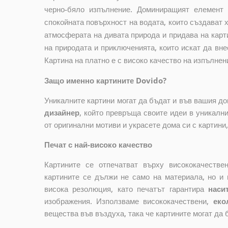
черно-бяло изпълнение. Доминиращият елемент 
спокойната повърхност на водата, които създават
атмосферата на дивата природа и придава на карт
на природата и приключенията, които искат да вне
Картина на платно е с високо качество на изпълнен
Защо именно картините Dovido?
Уникалните картини могат да бъдат и във вашия д
дизайнер
, който
превръща своите идеи в уникални 
от оригинални мотиви и украсете дома си с картини
Печат с най-високо качество
Картините се отпечатват върху висококачеств
картините се дължи не само на материала, но и 
висока резолюция, като печатът гарантира
наси
изображения. Използваме висококачествени,
еко
вещества във въздуха, така че картините могат да 