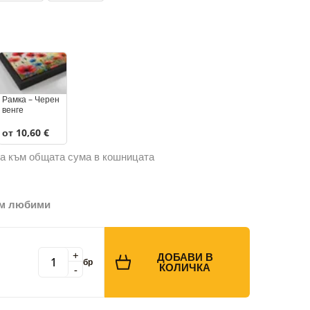
Рамка – Черен
венге
от 10,60 €
а към общата сума в кошницата
ъм любими
+
ДОБАВИ В
бр
КОЛИЧКА
-