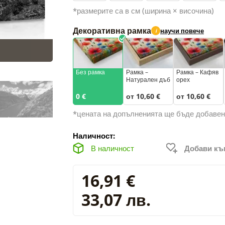
*размерите са в см (ширина × височина)
Декоративна рамка
научи повече
i
Без рамка
Рамка –
Рамка – Кафяв
Натурален дъб
орех
0 €
от 10,60 €
от 10,60 €
*цената на допълненията ще бъде добавен
Наличност:
В наличност
Добави к
16,91 €
33,07 лв.