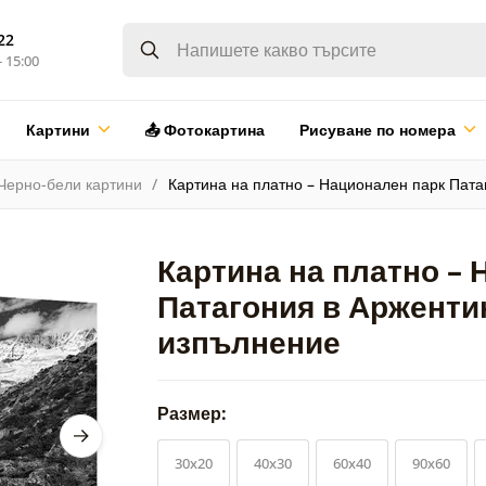
22
- 15:00
Картини
📤 Фотокартина
Рисуване по номера
Черно-бели картини
Картина на платно – Национален парк Пата
Картина на платно – 
Патагония в Арженти
изпълнение
Размер:
30x20
40x30
60x40
90x60