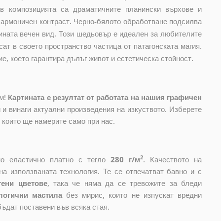
в композицията са драматичните планински върхове и
 хармоничен контраст. Черно-бялото обработване подсилва
ината вечен вид. Този шедьовър е идеален за любителите
сат в своето пространство частица от патагонската магия.
ие, което гарантира дълъг живот и естетическа стойност.
ом!
Картината е резултат от работата на нашия графичен
и винаги актуални произведения на изкуството. Изберете
, които ще намерите само при нас.
2
ено еластично платно с тегло
280 г/м
. Качеството на
на използваната технология. Те се отпечатват бавно и с
тени цветове
, така че няма да се тревожите за бледи
логични мастила
без мирис, които не изпускат вредни
бъдат поставени във всяка стая.