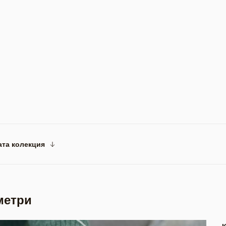
ата колекция
метри