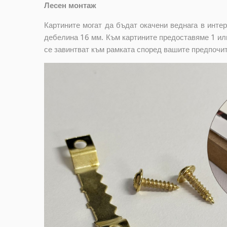
Лесен монтаж
Картините могат да бъдат окачени веднага в инте
дебелина 16 мм. Към картините предоставяме 1 или
се завинтват към рамката според вашите предпочи