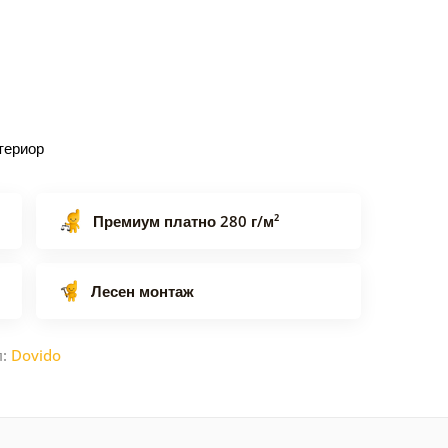
териор
Премиум платно 280 г/м²
Лесен монтаж
л:
Dovido