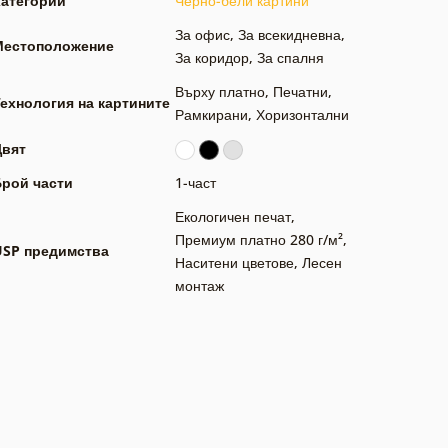
Категории
Черно-бели картини
За офис
,
За всекидневна
,
Местоположение
За коридор
,
За спалня
Върху платно
,
Печатни
,
ехнология на картините
Рамкирани
,
Хоризонтални
Цвят
Брой части
1-част
Екологичен печат
,
Премиум платно 280 г/м²
,
USP предимства
Наситени цветове
,
Лесен
монтаж