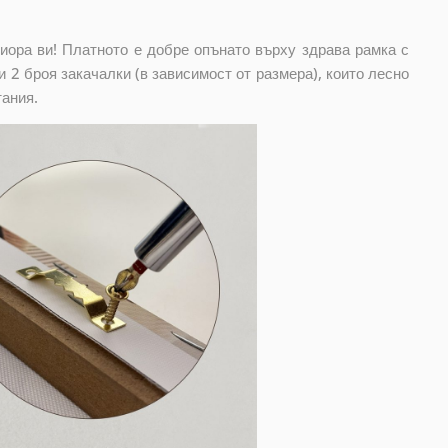
риора ви! Платното е добре опънато върху здрава рамка с
 2 броя закачалки (в зависимост от размера), които лесно
тания.