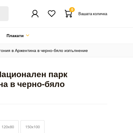
0
Вашата количка
Плакати
гония в Аржентина в черно-бяло изпълнение
Национален парк
на в черно-бяло
120x80
150x100