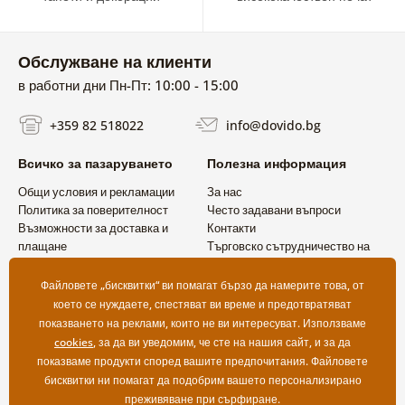
Обслужване на клиенти
в работни дни Пн-Пт: 10:00 - 15:00
+359 82 518022
info@dovido.bg
Всичко за пазаруването
Полезна информация
Общи условия и рекламации
За нас
Политика за поверителност
Често задавани въпроси
Възможности за доставка и
Контакти
плащане
Търговско сътрудничество на
Връщане на продукт
едро
Файловете „бисквитки“ ви помагат бързо да намерите това, от
което се нуждаете, спестяват ви време и предотвратяват
показването на реклами, които не ви интересуват. Използваме
cookies
, за да ви уведомим, че сте на нашия сайт, и за да
показваме продукти според вашите предпочитания. Файловете
бисквитки ни помагат да подобрим вашето персонализирано
преживяване при сърфиране.