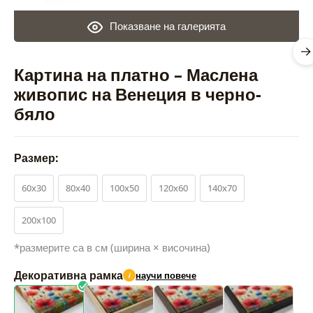
Показване на галерията
Картина на платно – Маслена
живопис на Венеция в черно-
бяло
Размер:
60x30
80x40
100x50
120x60
140x70
200x100
*размерите са в см (ширина × височина)
Декоративна рамка
научи повече
i