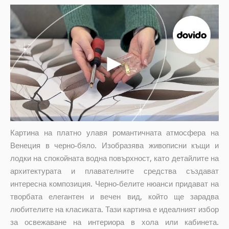
Картина на платно улавя романтичната атмосфера на
Венеция в черно-бяло. Изобразява живописни къщи и
лодки на спокойната водна повърхност, като детайлите на
архитектурата и плавателните средства създават
интересна композиция. Черно-белите нюанси придават на
творбата елегантен и вечен вид, който ще зарадва
любителите на класиката. Тази картина е идеалният избор
за освежаване на интериора в хола или кабинета.