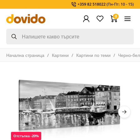
+359 82 518022
(Пн-Пт: 10 - 15)
0
Начална страница
Картини
Картини по теми
Черно-бел
Отстъпка -20%