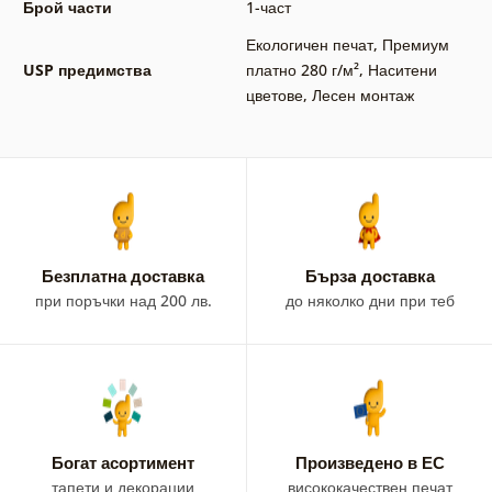
Брой части
1-част
Екологичен печат
,
Премиум
USP предимства
платно 280 г/м²
,
Наситени
цветове
,
Лесен монтаж
Безплатна доставка
Бързa доставка
при поръчки над 200 лв.
до няколко дни при теб
Богат асортимент
Произведено в ЕС
тапети и декорации
висококачествен печат