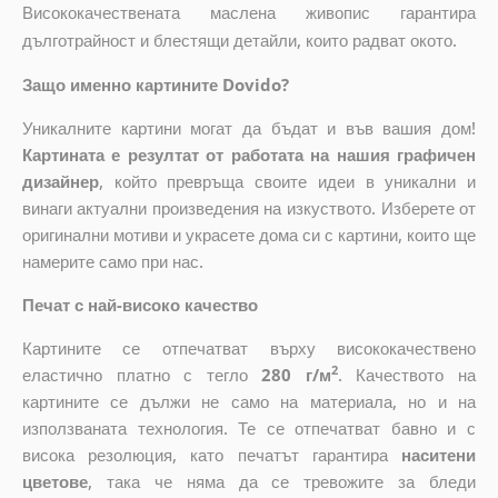
Висококачествената маслена живопис гарантира
дълготрайност и блестящи детайли, които радват окото.
Защо именно картините Dovido?
Уникалните картини могат да бъдат и във вашия дом!
Картината е резултат от работата на нашия графичен
дизайнер
, който
превръща своите идеи в уникални и
винаги актуални произведения на изкуството. Изберете от
оригинални мотиви и украсете дома си с картини, които ще
намерите само при нас.
Печат с най-високо качество
Картините се отпечатват върху висококачествено
2
еластично платно с тегло
280 г/м
. Качеството на
картините се дължи не само на материала, но и на
използваната технология. Те се отпечатват бавно и с
висока резолюция, като печатът гарантира
наситени
цветове
, така че няма да се тревожите за бледи