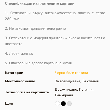
Спецификации на платнените картини
1. Отпечатани върху висококачествено платно с тегло
2
280 г/м
2. Не изискват допълнителна рамка
3. Отпечатани с модерни принтери – висока наситеност на
цветовете
4. Лесен монтаж
5. Опаковани в здрава картонена кутия
Категории
Черно-бели картини
Местоположение
За всекидневна
,
За спалня
Върху платно
,
Печатни
,
Технология на картините
Рамкирани
Цвят