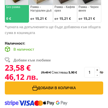
Без рамка
Рамка –
Рамка – Кафяв
Рамка – Черен
Натурален дъб
орех
венге
0 €
от 15,21 €
от 15,21 €
от 15,21 €
*цената на допълненията ще бъде добавена към общата
сума в кошницата
Наличност:
В наличност
Добави към любими
23,58 €
+
29,48 €
Спестяваш
5,90 €
бр
46,12 лв.
-
ДОБАВИ В КОЛИЧКА