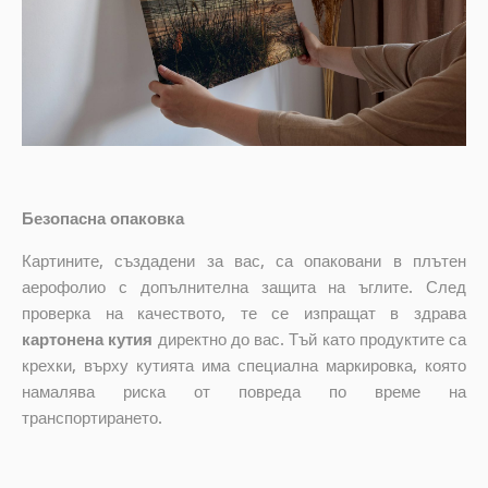
Безопасна опаковка
Картините, създадени за вас, са опаковани в плътен
аерофолио с допълнителна защита на ъглите. След
проверка на качеството, те се изпращат в здрава
картонена кутия
директно до вас. Тъй като продуктите са
крехки, върху кутията има специална маркировка, която
намалява риска от повреда по време на
транспортирането.