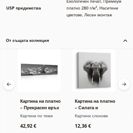
Екологичен печат
,
Премиум
USP предимства
платно 280 г/м²
,
Наситени
цветове
,
Лесен монтаж
От същата колекция
тно
Картина на платно
Картина на платно
К
– Прекрасен връх
– Силата и
–
о
на планина в
спокойствието на
м
ини
Картини по теми
Картини слонове
В
черно-бял стил
слона
а
к
42,92 €
12,36 €
2