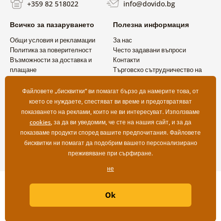
+359 82 518022
info@dovido.bg
Всичко за пазаруването
Полезна информация
Общи условия и рекламации
За нас
Политика за поверителност
Често задавани въпроси
Възможности за доставка и
Контакти
плащане
Търговско сътрудничество на
Връщане на продукт
едро
Файловете „бисквитки“ ви помагат бързо да намерите това, от
което се нуждаете, спестяват ви време и предотвратяват
показването на реклами, които не ви интересуват. Използваме
cookies
, за да ви уведомим, че сте на нашия сайт, и за да
показваме продукти според вашите предпочитания. Файловете
бисквитки ни помагат да подобрим вашето персонализирано
преживяване при сърфиране.
не
Copyright ©2019 © Dovido.bg.
Ok
Webdesign
Litvanyi.sk
| Онлайн магазинът е създаден от