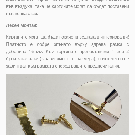
във въздуха, така че картините могат да бъдат поставени
във всяка стая.
Лесен монтаж
Картините могат да бъдат окачени веднага в интериора ви!
Платното е добре опънато върху здрава рамка с
дебелина 16 мм. Към картините предоставяме 1 или 2
броя закачалки (в зависимост от размера), които лесно се
завинтват към рамката според вашите предпочитания.