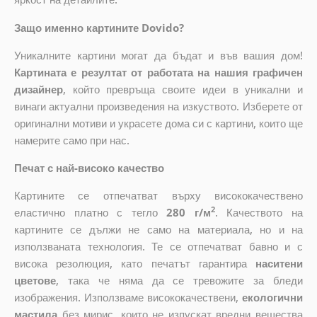
Защо именно картините Dovido?
Уникалните картини могат да бъдат и във вашия дом!
Картината е резултат от работата на нашия графичен
дизайнер
, който
превръща своите идеи в уникални и
винаги актуални произведения на изкуството. Изберете от
оригинални мотиви и украсете дома си с картини, които ще
намерите само при нас.
Печат с най-високо качество
Картините се отпечатват върху висококачествено
2
еластично платно с тегло
280 г/м
. Качеството на
картините се дължи не само на материала, но и на
използваната технология. Те се отпечатват бавно и с
висока резолюция, като печатът гарантира
наситени
цветове
, така че няма да се тревожите за бледи
изображения. Използваме висококачествени,
екологични
мастила
без мирис, които не изпускат вредни вещества