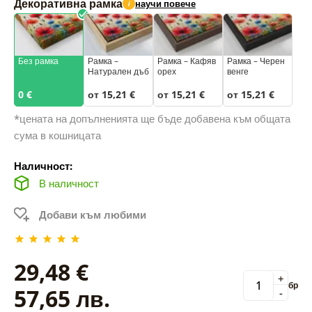
Декоративна рамка
научи повече
i
Без рамка
Рамка –
Рамка – Кафяв
Рамка – Черен
Натурален дъб
орех
венге
0 €
от 15,21 €
от 15,21 €
от 15,21 €
*цената на допълненията ще бъде добавена към общата
сума в кошницата
Наличност:
В наличност
Добави към любими
29,48 €
+
бр
57,65 лв.
-