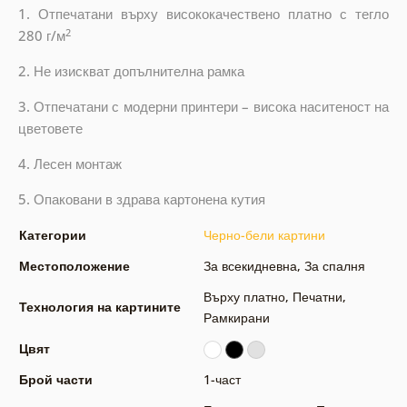
1. Отпечатани върху висококачествено платно с тегло
2
280 г/м
2. Не изискват допълнителна рамка
3. Отпечатани с модерни принтери – висока наситеност на
цветовете
4. Лесен монтаж
5. Опаковани в здрава картонена кутия
Категории
Черно-бели картини
Местоположение
За всекидневна
,
За спалня
Върху платно
,
Печатни
,
Технология на картините
Рамкирани
Цвят
Брой части
1-част