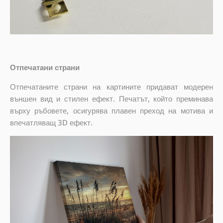
Отпечатани страни
Отпечатаните страни на картините придават модерен
външен вид и стилен ефект. Печатът, който преминава
върху ръбовете, осигурява плавен преход на мотива и
впечатляващ 3D ефект.