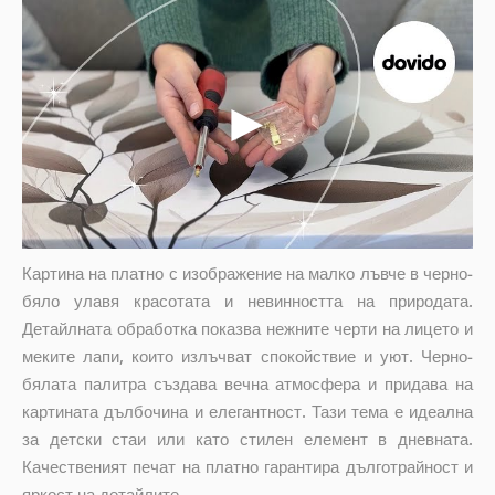
Картина на платно с изображение на малко лъвче в черно-
бяло улавя красотата и невинността на природата.
Детайлната обработка показва нежните черти на лицето и
меките лапи, които излъчват спокойствие и уют. Черно-
бялата палитра създава вечна атмосфера и придава на
картината дълбочина и елегантност. Тази тема е идеална
за детски стаи или като стилен елемент в дневната.
Качественият печат на платно гарантира дълготрайност и
яркост на детайлите.