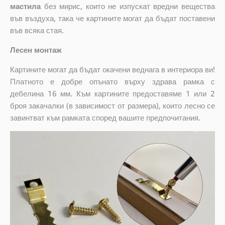
мастила
без мирис, които не изпускат вредни вещества
във въздуха, така че картините могат да бъдат поставени
във всяка стая.
Лесен монтаж
Картините могат да бъдат окачени веднага в интериора ви!
Платното е добре опънато върху здрава рамка с
дебелина 16 мм. Към картините предоставяме 1 или 2
броя закачалки (в зависимост от размера), които лесно се
завинтват към рамката според вашите предпочитания.