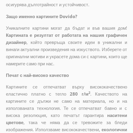
осигурява дълготрайност и устойчивост.
Защо именно картините Dovido?
Уникалните картини могат да бъдат и във вашия дом!
Картината е резултат от работата на нашия графичен
дизайнер
, който
превръща своите идеи в уникални и
винаги актуални произведения на изкуството. Изберете от
оригинални мотиви и украсете дома си с картини, които ще
намерите само при нас.
Печат с най-високо качество
Картините се отпечатват върху висококачествено
2
еластично платно с тегло
280 г/м
. Качеството на
картините се дължи не само на материала, но и на
използваната технология. Те се отпечатват бавно и с
висока резолюция, като печатът гарантира
наситени
цветове
, така че няма да се тревожите за бледи
изображения. Използваме висококачествени,
екологични