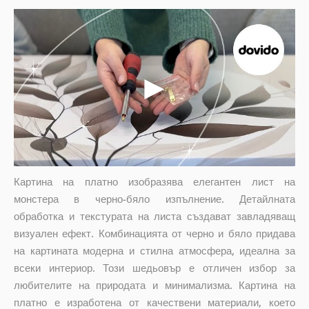
Картина на платно изобразява елегантен лист на
монстера в черно-бяло изпълнение. Детайлната
обработка и текстурата на листа създават завладяващ
визуален ефект. Комбинацията от черно и бяло придава
на картината модерна и стилна атмосфера, идеална за
всеки интериор. Този шедьовър е отличен избор за
любителите на природата и минимализма. Картина на
платно е изработена от качествени материали, което