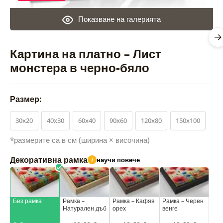
Показване на галерията
Картина на платно – Лист
монстера в черно-бяло
Размер:
30x20
40x30
60x40
90x60
120x80
150x100
*размерите са в см (ширина × височина)
Декоративна рамка
научи повече
i
Без рамка
Рамка –
Рамка – Кафяв
Рамка – Черен
Натурален дъб
орех
венге