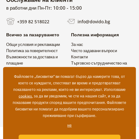
в работни дни Пн-Пт: 10:00 - 15:00
+359 82 518022
info@dovido.bg
Всичко за пазаруването
Полезна информация
Общи условия и рекламации
За нас
Политика за поверителност
Често задавани въпроси
Възможности за доставка и
Контакти
плащане
Търговско сътрудничество на
Връщане на продукт
едро
Файловете „бисквитки“ ви помагат бързо да намерите това, от
което се нуждаете, спестяват ви време и предотвратяват
показването на реклами, които не ви интересуват. Използваме
cookies
, за да ви уведомим, че сте на нашия сайт, и за да
показваме продукти според вашите предпочитания. Файловете
бисквитки ни помагат да подобрим вашето персонализирано
преживяване при сърфиране.
не
Copyright ©2019 © Dovido.bg.