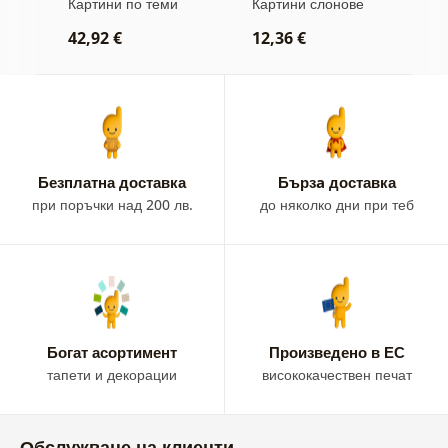
ини
Картини по теми
Картини слонове
В
черно-бял стил
слона
а
к
42,92 €
12,36 €
2
Безплатна доставка
Бързa доставка
при поръчки над 200 лв.
до няколко дни при теб
Богат асортимент
Произведено в ЕС
тапети и декорации
висококачествен печат
Обслужване на клиенти