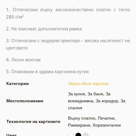
1. Отпечатани върху висококачествено платно с тегло
2
280 г/м
2. Не изискват допълнителна рамка
3. Отпечатани с модерни принтери – висока наситеност на
цветовете
4. Лесен монтаж
5. Опаковани в здрава картонена кутия
Категории
Черно-бели картини
За кухня
,
За баня
,
За
Местоположение
всекидневна
,
За коридор
,
За
спалня
Върху платно
,
Печатни
,
Технология на картините
Рамкирани
,
Хоризонтални
Цвят