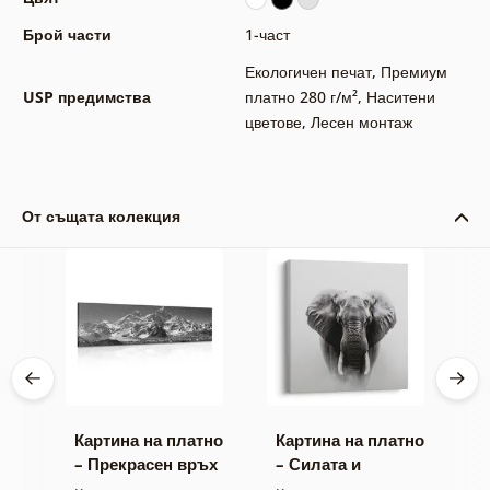
Брой части
1-част
Екологичен печат
,
Премиум
USP предимства
платно 280 г/м²
,
Наситени
цветове
,
Лесен монтаж
От същата колекция
тно
Картина на платно
Картина на платно
К
– Прекрасен връх
– Силата и
–
о
на планина в
спокойствието на
м