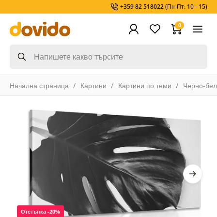
+359 82 518022
(Пн-Пт: 10 - 15)
0
Начална страница
Картини
Картини по теми
Черно-бел
Отстъпка -20%