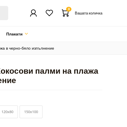
0
Вашата количка
Плакати
ажа в черно-бяло изпълнение
Кокосови палми на плажа
ение
120x80
150x100