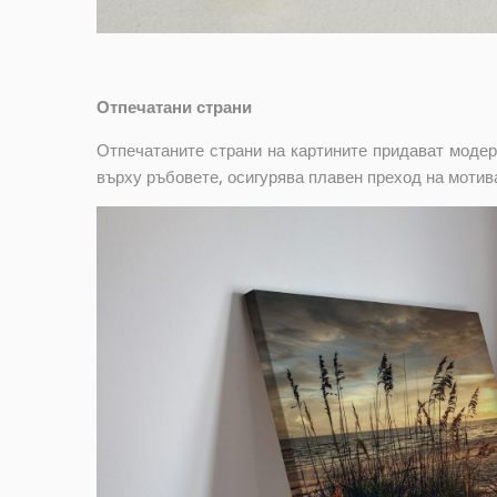
Отпечатани страни
Отпечатаните страни на картините придават модер
върху ръбовете, осигурява плавен преход на мотив