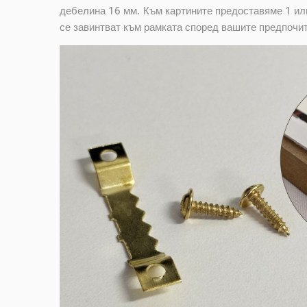
дебелина 16 мм. Към картините предоставяме 1 или
се завинтват към рамката според вашите предпочи