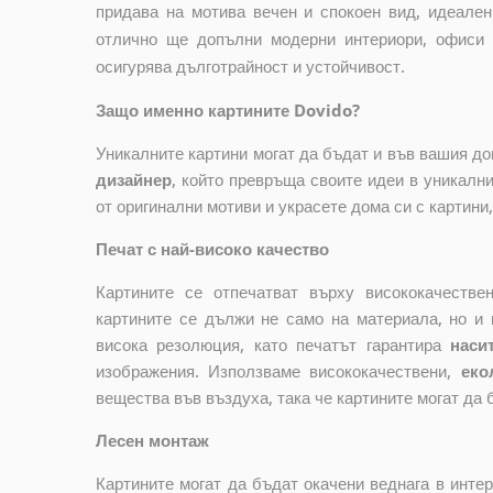
придава на мотива вечен и спокоен вид, идеале
отлично ще допълни модерни интериори, офиси и
осигурява дълготрайност и устойчивост.
Защо именно картините Dovido?
Уникалните картини могат да бъдат и във вашия д
дизайнер
, който
превръща своите идеи в уникални 
от оригинални мотиви и украсете дома си с картини
Печат с най-високо качество
Картините се отпечатват върху висококачеств
картините се дължи не само на материала, но и 
висока резолюция, като печатът гарантира
наси
изображения. Използваме висококачествени,
еко
вещества във въздуха, така че картините могат да 
Лесен монтаж
Картините могат да бъдат окачени веднага в инте