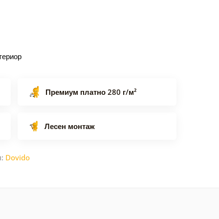
териор
Премиум платно 280 г/м²
Лесен монтаж
л:
Dovido