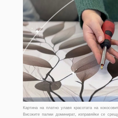
Картина на платно улавя красотата на кокосови
Високите палми доминират, изправяйки се срещ