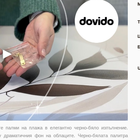
Т
те палми на плажа в елегантно черно-бяло изпълнение.
у драматичния фон на облаците. Черно-бялата палитра