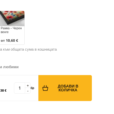
Рамка – Черен
венге
от 10,60 €
а към общата сума в кошницата
ъм любими
+
ДОБАВИ В
бр
КОЛИЧКА
-
38 €