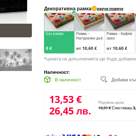
Декоративна рамка
научи повече
i
Без рамка
Рамка –
Рамка – Кафяв
Натурален дъб
орех
0 €
от 10,60 €
от 10,60 €
*цената на допълненията ще бъде добавен
Наличност:
В наличност
Добави к
13,53 €
Редовна цена:
26,45 лв.
16,91 €
Спестяваш
3,