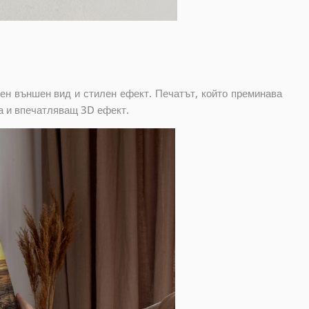
ен външен вид и стилен ефект. Печатът, който преминава
а и впечатляващ 3D ефект.