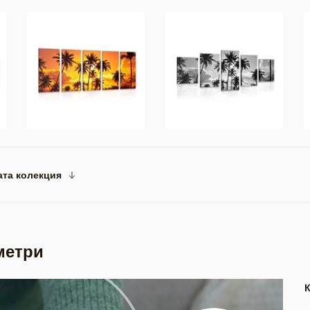
ата колекция
метри