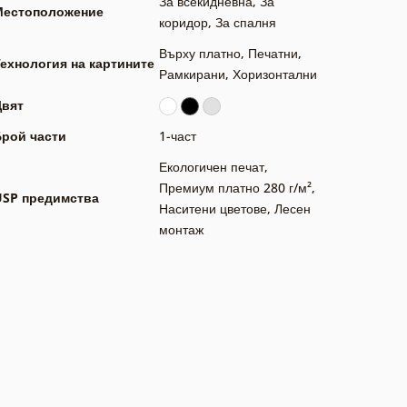
За всекидневна
,
За
Местоположение
коридор
,
За спалня
Върху платно
,
Печатни
,
ехнология на картините
Рамкирани
,
Хоризонтални
Цвят
Брой части
1-част
Екологичен печат
,
Премиум платно 280 г/м²
,
USP предимства
Наситени цветове
,
Лесен
монтаж