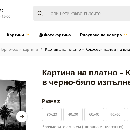
22
- 15:00
Картини
📤 Фотокартина
Рисуване по номера
Черно-бели картини
Картина на платно – Кокосови палми на пл
Картина на платно – 
в черно-бяло изпълн
Размер:
30x20
40x30
60x40
90x60
*размерите са в см (ширина × височина)