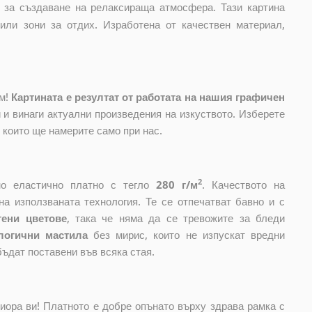
н за създаване на релаксираща атмосфера. Тази картина
ли зони за отдих. Изработена от качествен материал,
ом!
Картината е резултат от работата на нашия графичен
и винаги актуални произведения на изкуството. Изберете
, които ще намерите само при нас.
2
ено еластично платно с тегло
280 г/м
. Качеството на
на използваната технология. Те се отпечатват бавно и с
тени цветове
, така че няма да се тревожите за бледи
логични мастила
без мирис, които не изпускат вредни
бъдат поставени във всяка стая.
риора ви! Платното е добре опънато върху здрава рамка с