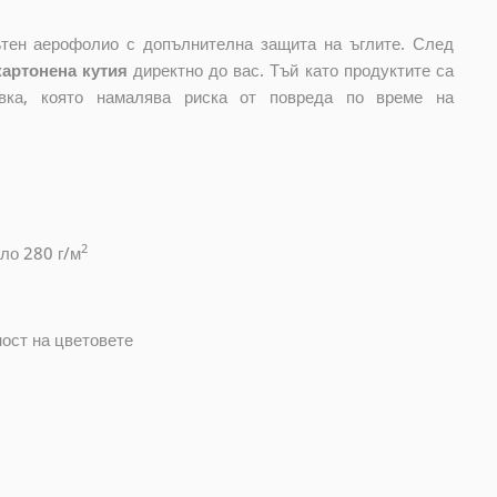
лътен аерофолио с допълнителна защита на ъглите. След
картонена кутия
директно до вас. Тъй като продуктите са
овка, която намалява риска от повреда по време на
2
ло 280 г/м
ност на цветовете