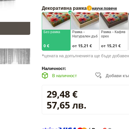
Декоративна рамка
научи повече
i
Без рамка
Рамка –
Рамка – Кафяв
Натурален дъб
орех
0 €
от 15,21 €
от 15,21 €
*цената на допълненията ще бъде добавен
Наличност:
В наличност
Добави к
29,48 €
57,65 лв.