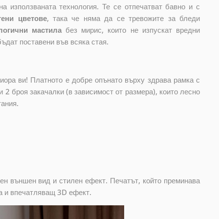
на използваната технология. Те се отпечатват бавно и с
тени цветове
, така че няма да се тревожите за бледи
логични мастила
без мирис, които не изпускат вредни
бъдат поставени във всяка стая.
риора ви! Платното е добре опънато върху здрава рамка с
 2 броя закачалки (в зависимост от размера), които лесно
тания.
ен външен вид и стилен ефект. Печатът, който преминава
а и впечатляващ 3D ефект.