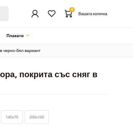
0
Вашата количка
Плакати
 в черно-бял вариант
ора, покрита със сняг в
140x70
200x100