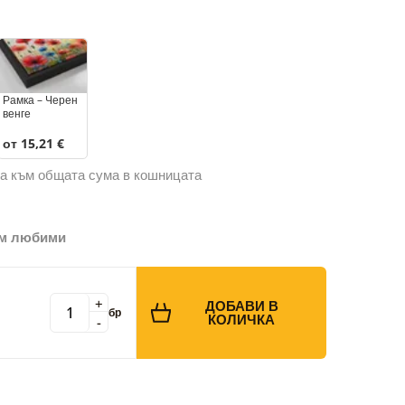
Рамка – Черен
венге
от 15,21 €
а към общата сума в кошницата
ъм любими
+
ДОБАВИ В
бр
КОЛИЧКА
-