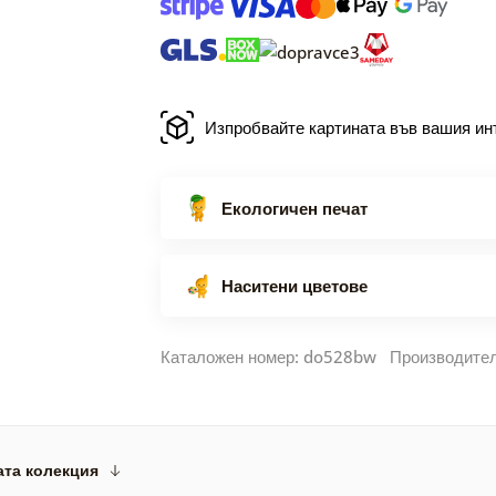
Изпробвайте картината във вашия ин
Екологичен печат
Наситени цветове
Каталожен номер: do528bw Производите
ата колекция