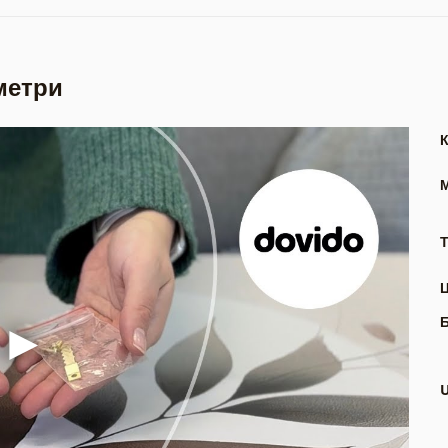
метри
Т