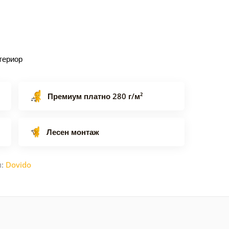
териор
Премиум платно 280 г/м²
Лесен монтаж
л:
Dovido