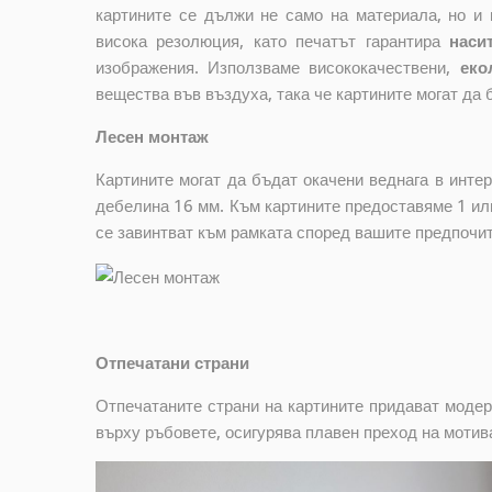
картините се дължи не само на материала, но и 
висока резолюция, като печатът гарантира
наси
изображения. Използваме висококачествени,
еко
вещества във въздуха, така че картините могат да 
Лесен монтаж
Картините могат да бъдат окачени веднага в инте
дебелина 16 мм. Към картините предоставяме 1 или
се завинтват към рамката според вашите предпочи
Отпечатани страни
Отпечатаните страни на картините придават модер
върху ръбовете, осигурява плавен преход на мотив