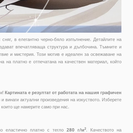
с сняг, в елегантно черно-бяло изпълнение. Детайлите на
ъздават впечатляваща структура и дълбочина. Тъмните и
твие и мистерия. Този мотив е идеален за освежаване на
на на платно е отпечатана на качествен материал, който
ом!
Картината е резултат от работата на нашия графичен
и винаги актуални произведения на изкуството. Изберете
, които ще намерите само при нас.
2
ено еластично платно с тегло
280 г/м
. Качеството на