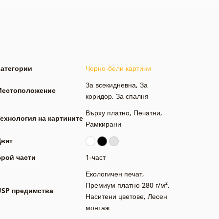
Категории
Черно-бели картини
За всекидневна
,
За
Местоположение
коридор
,
За спалня
Върху платно
,
Печатни
,
ехнология на картините
Рамкирани
Цвят
Брой части
1-част
Екологичен печат
,
Премиум платно 280 г/м²
,
USP предимства
Наситени цветове
,
Лесен
монтаж