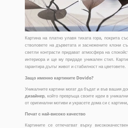
Картина на платно улавя тихата гора, покрита съ
стволовете на дърветата и заснежените клони с
светли контрасти придават атмосфера на спокойс
интериора и ще му придаде уникален стил. Карти
гарантира дълъг живот и стабилност на цветовете.
Защо именно картините Dovido?
Уникалните картини могат да бъдат и във вашия д
дизайнер
, който
превръща своите идеи в уникални 
от оригинални мотиви и украсете дома си с картини
Печат с най-високо качество
Картините се отпечатват върху висококачеств