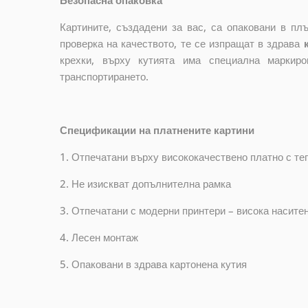
Картините, създадени за вас, са опаковани в п
проверка на качеството, те се изпращат в здрава
крехки, върху кутията има специална маркир
транспортирането.
Спецификации на платнените картини
1. Отпечатани върху висококачествено платно с тег
2. Не изискват допълнителна рамка
3. Отпечатани с модерни принтери – висока насите
4. Лесен монтаж
5. Опаковани в здрава картонена кутия