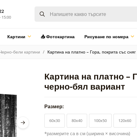
22
- 15:00
Картини
📤 Фотокартина
Рисуване по номера
Черно-бели картини
Картина на платно – Гора, покрита със сняг
Картина на платно – Г
черно-бял вариант
Размер:
60x30
80x40
100x50
120x60
*размерите са в см (ширина × височина)