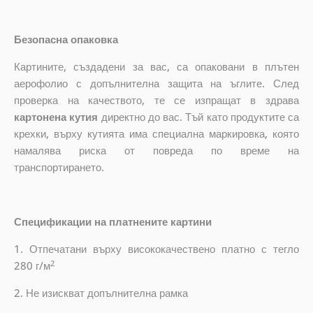
Безопасна опаковка
Картините, създадени за вас, са опаковани в плътен
аерофолио с допълнителна защита на ъглите. След
проверка на качеството, те се изпращат в здрава
картонена кутия
директно до вас. Тъй като продуктите са
крехки, върху кутията има специална маркировка, която
намалява риска от повреда по време на
транспортирането.
Спецификации на платнените картини
1. Отпечатани върху висококачествено платно с тегло
2
280 г/м
2. Не изискват допълнителна рамка