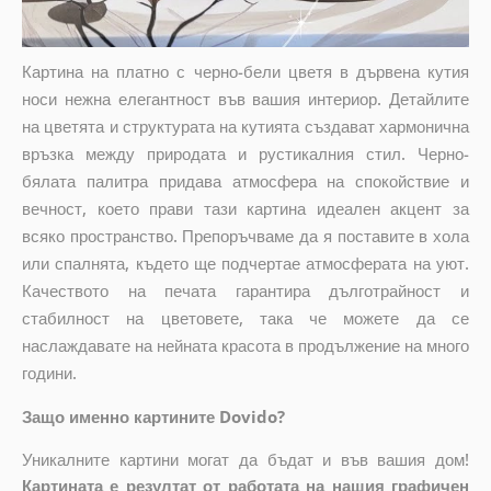
Картина на платно с черно-бели цветя в дървена кутия
носи нежна елегантност във вашия интериор. Детайлите
на цветята и структурата на кутията създават хармонична
връзка между природата и рустикалния стил. Черно-
бялата палитра придава атмосфера на спокойствие и
вечност, което прави тази картина идеален акцент за
всяко пространство. Препоръчваме да я поставите в хола
или спалнята, където ще подчертае атмосферата на уют.
Качеството на печата гарантира дълготрайност и
стабилност на цветовете, така че можете да се
наслаждавате на нейната красота в продължение на много
години.
Защо именно картините Dovido?
Уникалните картини могат да бъдат и във вашия дом!
Картината е резултат от работата на нашия графичен