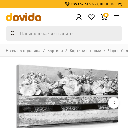
+359 82 518022
(Пн-Пт: 10 - 15)
0
Начална страница
Картини
Картини по теми
Черно-бел