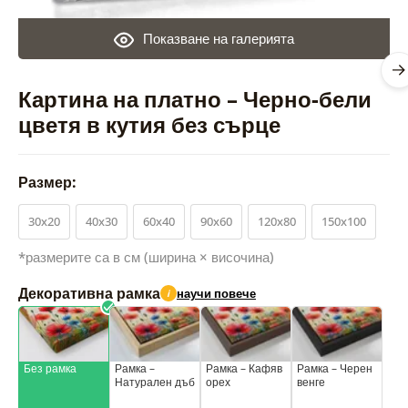
Показване на галерията
Картина на платно – Черно-бели
цветя в кутия без сърце
Размер:
30x20
40x30
60x40
90x60
120x80
150x100
*размерите са в см (ширина × височина)
Декоративна рамка
научи повече
i
Без рамка
Рамка –
Рамка – Кафяв
Рамка – Черен
Натурален дъб
орех
венге