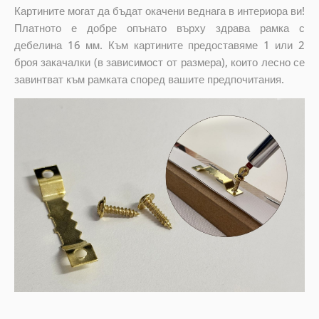
Картините могат да бъдат окачени веднага в интериора ви!
Платното е добре опънато върху здрава рамка с
дебелина 16 мм. Към картините предоставяме 1 или 2
броя закачалки (в зависимост от размера), които лесно се
завинтват към рамката според вашите предпочитания.