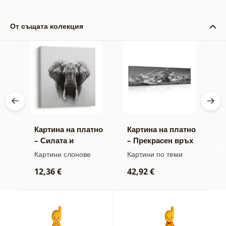
От същата колекция
тно
Картина на платно
Картина на платно
К
– Силата и
– Прекрасен връх
–
спокойствието на
на планина в
м
ини
Картини слонове
Картини по теми
В
слона
черно-бял стил
а
к
12,36 €
42,92 €
2