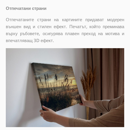
Отпечатани страни
Отпечатаните страни на картините придават модерен
външен вид и стилен ефект. Печатът, който преминава
върху ръбовете, осигурява плавен преход на мотива и
впечатляващ 3D ефект.