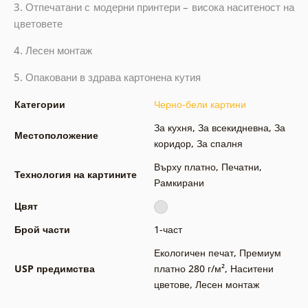
3. Отпечатани с модерни принтери – висока наситеност на
цветовете
4. Лесен монтаж
5. Опаковани в здрава картонена кутия
Категории
Черно-бели картини
За кухня
,
За всекидневна
,
За
Местоположение
коридор
,
За спалня
Върху платно
,
Печатни
,
Технология на картините
Рамкирани
Цвят
Брой части
1-част
Екологичен печат
,
Премиум
USP предимства
платно 280 г/м²
,
Наситени
цветове
,
Лесен монтаж