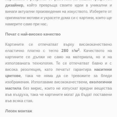
дизайнер
, който
превръща своите идеи в уникални и
винаги актуални произведения на изкуството. Изберете от
оригинални мотиви и украсете дома си с картини, които ще
намерите само при нас.
Печат с най-високо качество
Картините се отпечатват върху висококачествено
2
еластично платно с тегло
280 г/м
. Качеството на
картините се дължи не само на материала, но и на
използваната технология. Те се отпечатват бавно и с
висока резолюция, като печатът гарантира
наситени
цветове
, така че няма да се тревожите за бледи
изображения. Използваме висококачествени,
екологични
мастила
без мирис, които не изпускат вредни вещества
във въздуха, така че картините могат да бъдат поставени
във всяка стая.
Лесен монтаж