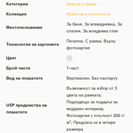
Категории
Биволи и крави
Колекция
Животни в тоалетната
За баня
,
За всекидневна
,
За
Местоположение
спалня
,
За младежка стая
Печатни
,
С рамка
,
Върху
Технология на картините
фотохартия
Цвят
Брой части
1-част
Вид на плакатите
Вертикален
,
Без паспарту
Възможност за избор от 3
цвята на рамката
,
Подходящо за подарък за
USP предимства на
модерен интериор
,
плакатите
Фотохартия с плътност 200 г/
м²
,
Предлага се в четири
размера