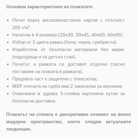
Основни характеристики на плакатите
Печат върху висококачествена хартия с плътност
200 г/м².
Налични в 4 размера (20x30, 30x45, 40x60, 60x90).
Избор от 3 цвята рамка (бяла, черна, сребриста).
Изработени от безопасни материали без мирис
(подходящи и за детска стая).
Печатът и рамката се доставят отделно (лесно
поставяне на плаката в рамката).
Предната част е защитена с плексиглас.
MDF плочата на гърба има 2 закачалки за окачване.
Опаковани в здрава 5-слойна картонена кутия за
безопасна доставка.
Плакатът на стената е декоративен елемент на всяко
модерно пространство, което следва актуалните
тенденции.