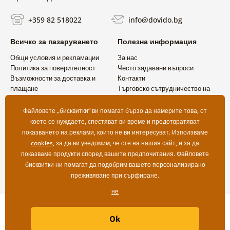
+359 82 518022
info@dovido.bg
Всичко за пазаруването
Полезна информация
Общи условия и рекламации
За нас
Политика за поверителност
Често задавани въпроси
Възможности за доставка и
Контакти
плащане
Търговско сътрудничество на
Връщане на продукт
едро
Файловете „бисквитки“ ви помагат бързо да намерите това, от
което се нуждаете, спестяват ви време и предотвратяват
показването на реклами, които не ви интересуват. Използваме
cookies
, за да ви уведомим, че сте на нашия сайт, и за да
показваме продукти според вашите предпочитания. Файловете
бисквитки ни помагат да подобрим вашето персонализирано
преживяване при сърфиране.
не
Copyright ©2019 © Dovido.bg.
Ok
Webdesign
Litvanyi.sk
| Онлайн магазинът е създаден от