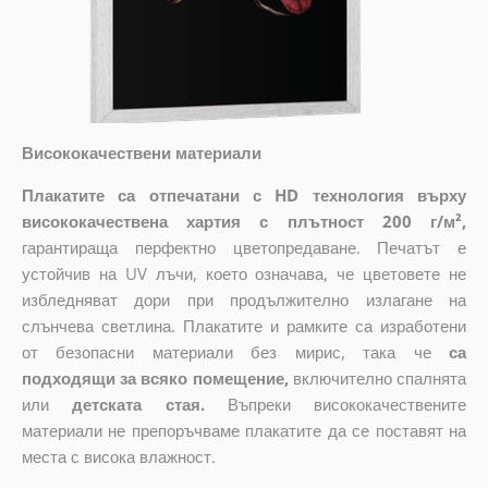
Висококачествени материали
Плакатите са отпечатани с HD технология върху
висококачествена хартия с плътност 200 г/м²,
гарантираща перфектно цветопредаване. Печатът е
устойчив на UV лъчи, което означава, че цветовете не
избледняват дори при продължително излагане на
слънчева светлина. Плакатите и рамките са изработени
от безопасни материали без мирис, така че
са
подходящи за всяко помещение,
включително спалнята
или
детската стая.
Въпреки висококачествените
материали не препоръчваме плакатите да се поставят на
места с висока влажност.