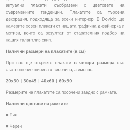
актуални плакати, съобразени с цветовете на
съвременните тенденции. Плакатите са търсена
декорация, подходяща за всеки интериор. В Dovido ще
намерите освен плакати от нашата графична дизайнерка и
мотиви, които са резултат от старателния подбор на
нашия талантлив екип.
Налични размери на плакатите (в см)
При нас ще откриете плакати
в четири размера
със
съотношение ширина x височина, а именно:
20x30 | 30x45 | 40x60 | 60x90
Размерите на плакатите са посочени заедно с рамката.
Налични цветове на рамките
■
Бял
■
Черен