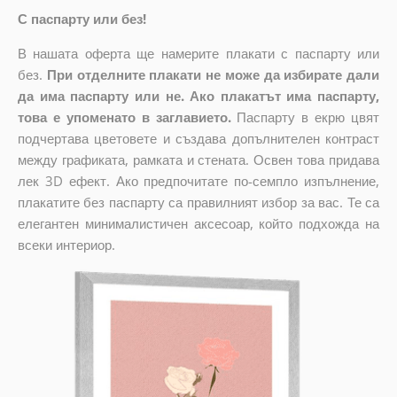
С паспарту или без!
В нашата оферта ще намерите плакати с паспарту или
без.
При отделните плакати не може да избирате дали
да има паспарту или не. Ако плакатът има паспарту,
това е упоменато в заглавието.
Паспарту в екрю цвят
подчертава цветовете и създава допълнителен контраст
между графиката, рамката и стената. Освен това придава
лек 3D ефект. Ако предпочитате по-семпло изпълнение,
плакатите без паспарту са правилният избор за вас. Те са
елегантен минималистичен аксесоар, който подхожда на
всеки интериор.