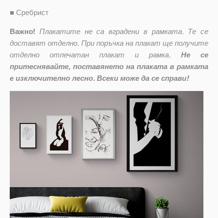
■
Сребрист
Важно!
Плакатите не са вградени в рамката. Те се
доставят отделно. При поръчка на плакат ще получите
отделно отпечатан плакат и рамка.
Не се
притеснявайте, поставянето на плаката в рамката
е изключително лесно. Всеки може да се справи!