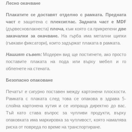
Лесно окачване
Плакатите се доставят отделно с рамката. Предната
част
е защитена с
плексиглас. Задната част е MDF
(дървесновлакнеста)
плоча
,
към която са прикрепени
две
закачалки за окачване.
На гърба има метални щипки
(гъвкави фиксатори), които задържат плаката в рамката.
Нашият съвет:
Модерен вид ще постигнете, ако просто
поставите плаката на пода или върху мебел и го
облегнете на стената.
Безопасно опаковане
Печатът е сигурно поставен между картонени плоскости.
Рамката с плаката след това се опакова в здрава 5-
слойна картонена кутия и се изпраща директно до вас.
Тъй като става въпрос за чупливи продукти, върху
опаковката има маркировка за чупливост, която намалява
риска от повреда по време на транспортиране.