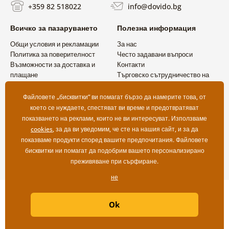
+359 82 518022
info@dovido.bg
Всичко за пазаруването
Полезна информация
Общи условия и рекламации
За нас
Политика за поверителност
Често задавани въпроси
Възможности за доставка и
Контакти
плащане
Търговско сътрудничество на
Връщане на продукт
едро
Файловете „бисквитки“ ви помагат бързо да намерите това, от
което се нуждаете, спестяват ви време и предотвратяват
показването на реклами, които не ви интересуват. Използваме
cookies
, за да ви уведомим, че сте на нашия сайт, и за да
показваме продукти според вашите предпочитания. Файловете
бисквитки ни помагат да подобрим вашето персонализирано
преживяване при сърфиране.
не
Copyright ©2019 © Dovido.bg.
Ok
Webdesign
Litvanyi.sk
| Онлайн магазинът е създаден от