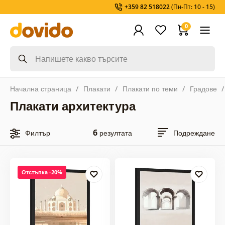
+359 82 518022
(Пн-Пт: 10 - 15)
0
Начална страница
Плакати
Плакати по теми
Градове
Плакати архитектура
6
Филтър
резултата
Подреждане
Отстъпка -20%