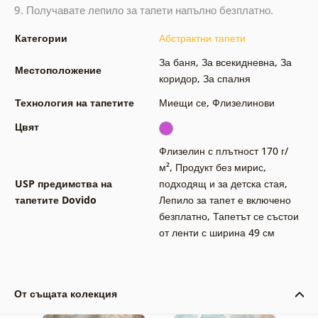
9.
Получавате лепило за тапети напълно безплатно.
Категории
Абстрактни тапети
За баня
,
За всекидневна
,
За
Местоположение
коридор
,
За спалня
Технология на тапетите
Миещи се
,
Флизелинови
Цвят
Флизелин с плътност 170 г/
м²
,
Продукт без мирис,
USP предимства на
подходящ и за детска стая
,
тапетите Dovido
Лепило за тапет е включено
безплатно
,
Тапетът се състои
от ленти с ширина 49 см
От същата колекция