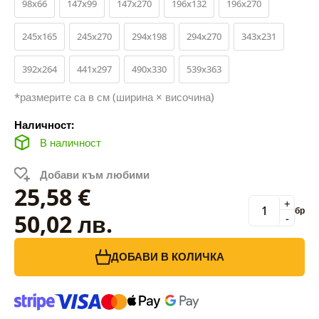
98x66
147x99
147x270
196x132
196x270
245x165
245x270
294x198
294x270
343x231
392x264
441x297
490x330
539x363
*размерите са в см (ширина × височина)
Наличност:
В наличност
Добави към любими
25,58 €
+
бр
50,02 лв.
-
ДОБАВИ В КОЛИЧКА