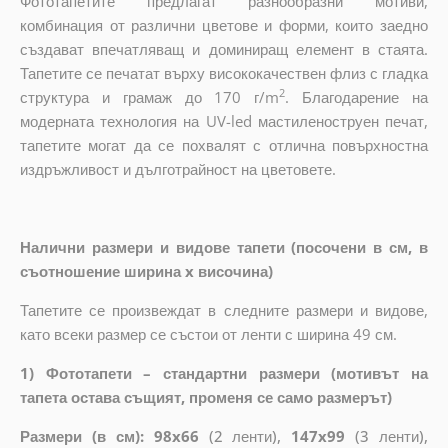
Фототапетите предлагат разнообразни мотиви,
комбинация от различни цветове и форми, които заедно
създават впечатляващ и доминиращ елемент в стаята.
Тапетите се печатат върху висококачествен флиз с гладка
2
структура и грамаж до 170 г/m
. Благодарение на
модерната технология на UV-led мастиленоструен печат,
тапетите могат да се похвалят с отлична повърхностна
издръжливост и дълготрайност на цветовете.
Налични размери и видове тапети (посочени в см, в
съотношение ширина x височина)
Тапетите се произвеждат в следните размери и видове,
като всеки размер се състои от ленти с ширина 49 см.
1) Фототапети – стандартни размери (мотивът на
тапета остава същият, променя се само размерът)
Размери (в см): 98x66
(2 ленти),
147x99
(3 ленти),