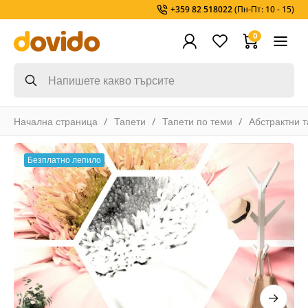
+359 82 518022
(Пн-Пт: 10 - 15)
0
Начална страница
Тапети
Тапети по теми
Абстрактни 
Безплатно лепило