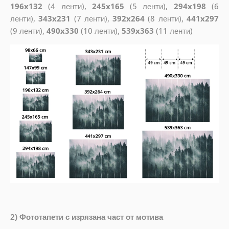
196x132
(4 ленти),
245x165
(5 ленти),
294x198
(6
ленти),
343x231
(7 ленти),
392x264
(8 ленти),
441x297
(9 ленти),
490x330
(10 ленти),
539x363
(11 ленти)
2) Фототапети с изрязана част от мотива