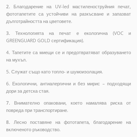
2.
Благодарение на UV-led мастиленоструйния печат,
фототапетите са устойчиви на разкъсване и запазват
дълготрайността на цветовете.
3.
Технологията на печат е екологична (VOC и
GREENGUARD GOLD сертификация).
4. Тапетите са миещи се и предотвратяват образуването
на мухъл.
5. Служат също като топло- и шумоизолация.
6.
Екологични, антиалергични и без мирис – подходящи
дори за детска стая.
7.
Внимателно опаковани, което намалява риска от
повреда при транспортиране.
8.
Лесно поставяне на фототапета, благодарение на
включеното ръководство.