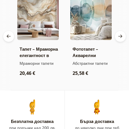
Тапет – Мраморна
Фототапет –
Т
елегантност в
Акварелни
Т
златни тонове
пастелни кръгове
м
и
Мраморни тапети
Абстрактни тапети
А
20,46 €
25,58 €
2
Безплатна доставка
Бързa доставка
при поръчки над 200 лв.
до няколко дни при теб