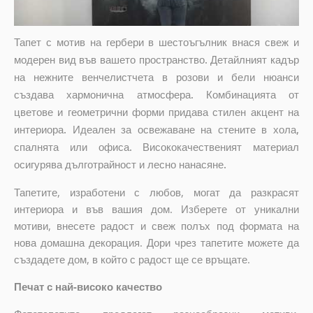
Тапет с мотив на гербери в шестоъгълник внася свеж и
модерен вид във вашето пространство. Детайлният кадър
на нежните венчелистчета в розови и бели нюанси
създава хармонична атмосфера. Комбинацията от
цветове и геометрични форми придава стилен акцент на
интериора. Идеален за освежаване на стените в хола,
спалнята или офиса. Висококачественият материал
осигурява дълготрайност и лесно нанасяне.
Тапетите, изработени с любов, могат да разкрасят
интериора и във вашия дом. Изберете от уникални
мотиви, внесете радост и свеж полъх под формата на
нова домашна декорация. Дори чрез тапетите можете да
създадете дом, в който с радост ще се връщате.
Печат с най-високо качество