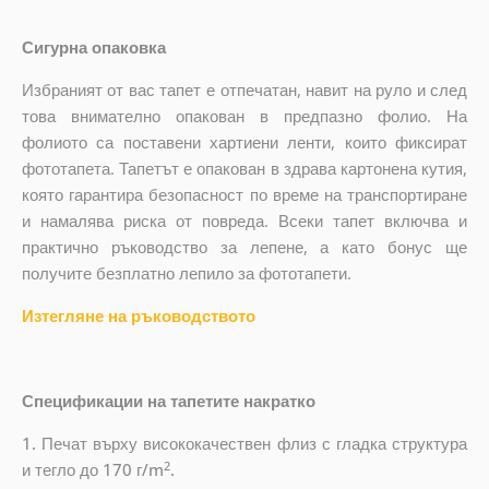
Сигурна опаковка
Избраният от вас тапет е отпечатан, навит на руло и след
това внимателно опакован в предпазно фолио. На
фолиото са поставени хартиени ленти, които фиксират
фототапета. Тапетът е опакован в здрава картонена кутия,
която гарантира безопасност по време на транспортиране
и намалява риска от повреда. Всеки тапет включва и
практично ръководство за лепене, а като бонус ще
получите безплатно лепило за фототапети.
Изтегляне на ръководството
Спецификации на тапетите накратко
1.
Печат върху висококачествен флиз с гладка структура
2
и тегло до
170 г/m
.