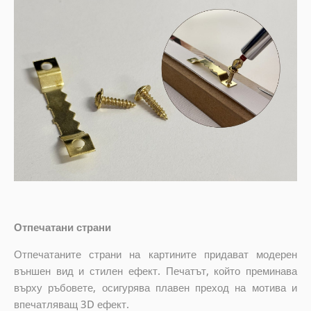
Отпечатани страни
Отпечатаните страни на картините придават модерен
външен вид и стилен ефект. Печатът, който преминава
върху ръбовете, осигурява плавен преход на мотива и
впечатляващ 3D ефект.