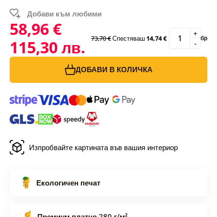
Добави към любими
58,96 €
+
73,70 €
Спестяваш
14,74 €
бр
115,30 лв.
-
ДОБАВИ В КОЛИЧКА
Изпробвайте картината във вашия интериор
Екологичен печат
Премиум платно 280 г/м²