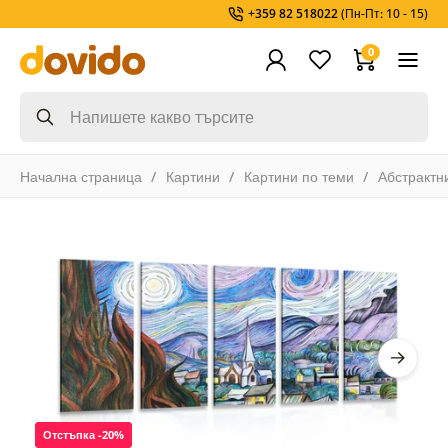
+359 82 518022
(Пн-Пт: 10 - 15)
0
Начална страница
Картини
Картини по теми
Абстрактн
Отстъпка -20%