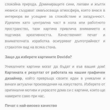
спокойна природа. Доминиращите сини, лилави и жълти
нюанси създават омагьосваща атмосфера, която внася в
интериора ви усещане за спокойствие и загадъчност.
Идеален като централна част в хола или работното
пространство, тази картина привлича вниманието и
подтиква креативността. Качественият печат и
внимателната изработка осигуряват дълготрайност и
страхотен вид на всяка стена.
Защо да изберете картините Dovido?
Уникалните картини могат да бъдат и във вашия дом!
Картината е резултат от работата на нашия графичен
дизайнер
, който
превръща своите идеи в уникални и
винаги актуални произведения на изкуството. Изберете от
оригинални мотиви и украсете дома си с картини, които ще
намерите само при нас.
Печат с най-високо качество