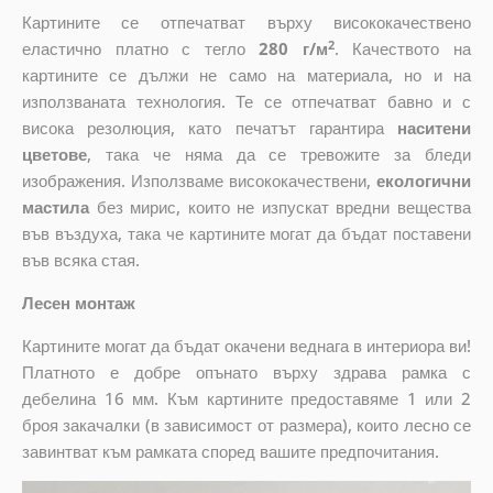
Картините се отпечатват върху висококачествено
2
еластично платно с тегло
280 г/м
. Качеството на
картините се дължи не само на материала, но и на
използваната технология. Те се отпечатват бавно и с
висока резолюция, като печатът гарантира
наситени
цветове
, така че няма да се тревожите за бледи
изображения. Използваме висококачествени,
екологични
мастила
без мирис, които не изпускат вредни вещества
във въздуха, така че картините могат да бъдат поставени
във всяка стая.
Лесен монтаж
Картините могат да бъдат окачени веднага в интериора ви!
Платното е добре опънато върху здрава рамка с
дебелина 16 мм. Към картините предоставяме 1 или 2
броя закачалки (в зависимост от размера), които лесно се
завинтват към рамката според вашите предпочитания.