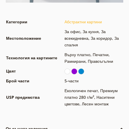
Категории
Абстрактни картини
За офис
,
За кухня
,
За
Местоположение
всекидневна
,
За коридор
,
За
спалня
Върху платно
,
Печатни
,
Технология на картините
Рамкирани
,
Правоъгълни
Цвят
Брой части
5-части
Екологичен печат
,
Премиум
USP предимства
платно 280 г/м²
,
Наситени
цветове
,
Лесен монтаж
От същата колекция