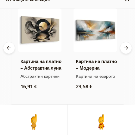
тно
Картина на платно
Картина на платно
К
– Абстрактна луна
– Модерна
–
край водата
абстракция с
х
ми
Абстрактни картини
Картини на езерото
А
природа
о
16,91 €
23,58 €
1