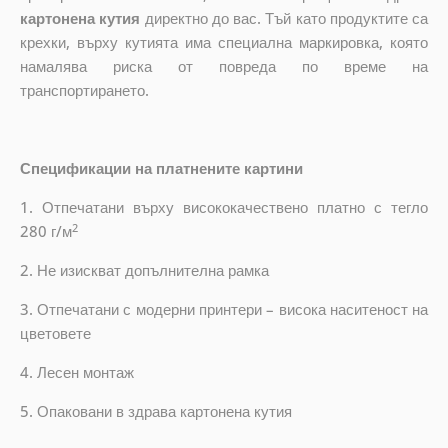
картонена кутия
директно до вас. Тъй като продуктите са
крехки, върху кутията има специална маркировка, която
намалява риска от повреда по време на
транспортирането.
Спецификации на платнените картини
1. Отпечатани върху висококачествено платно с тегло
2
280 г/м
2. Не изискват допълнителна рамка
3. Отпечатани с модерни принтери – висока наситеност на
цветовете
4. Лесен монтаж
5. Опаковани в здрава картонена кутия