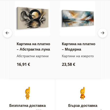
тно
Картина на платно
Картина на платно
К
– Абстрактна луна
– Модерна
–
край водата
абстракция с
х
ми
Абстрактни картини
Картини на езерото
А
природа
о
16,91 €
23,58 €
1
Безплатна доставка
Бързa доставка