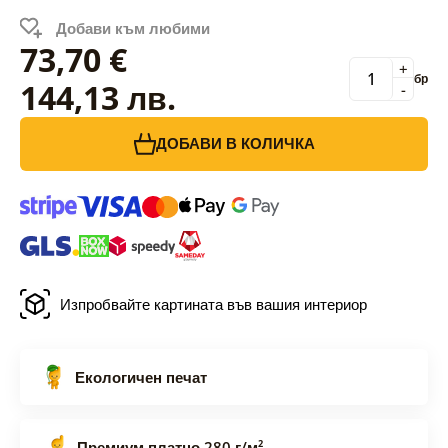
Добави към любими
73,70 €
+
бр
144,13 лв.
-
ДОБАВИ В КОЛИЧКА
Изпробвайте картината във вашия интериор
Екологичен печат
Премиум платно 280 г/м²