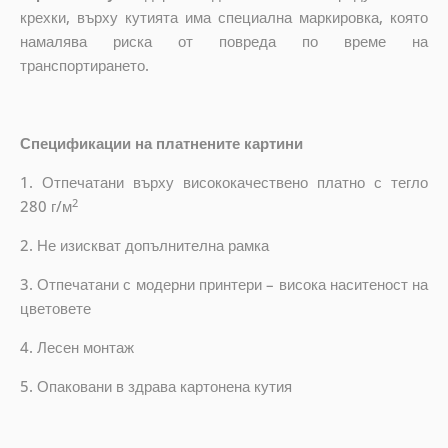
крехки, върху кутията има специална маркировка, която
намалява риска от повреда по време на
транспортирането.
Спецификации на платнените картини
1. Отпечатани върху висококачествено платно с тегло
2
280 г/м
2. Не изискват допълнителна рамка
3. Отпечатани с модерни принтери – висока наситеност на
цветовете
4. Лесен монтаж
5. Опаковани в здрава картонена кутия