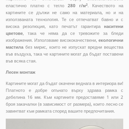
2
еластично платно с тегло
280 г/м
. Качеството на
картините се дължи не само на материала, но и на
използваната технология. Те се отпечатват бавно и с
висока резолюция, като печатът гарантира
наситени
цветове
, така че няма да се тревожите за бледи
изображения. Използваме висококачествени,
екологични
мастила
без мирис, които не изпускат вредни вещества
във въздуха, така че картините могат да бъдат поставени
във всяка стая.
Лесен монтаж
Картините могат да бъдат окачени веднага в интериора ви!
Платното е добре опънато върху здрава рамка с
дебелина 16 мм. Към картините предоставяме 1 или 2
броя закачалки (в зависимост от размера), които лесно се
завинтват към рамката според вашите предпочитания.