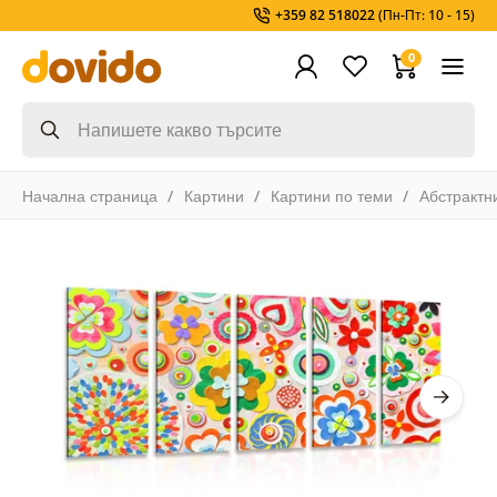
+359 82 518022
(Пн-Пт: 10 - 15)
0
Начална страница
Картини
Картини по теми
Абстрактн