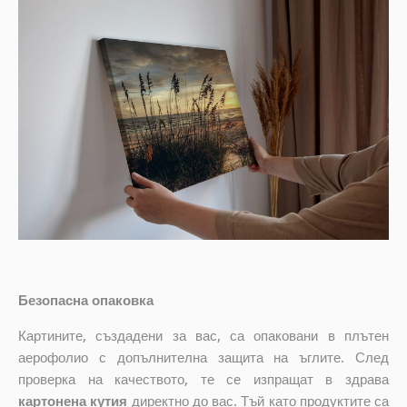
Безопасна опаковка
Картините, създадени за вас, са опаковани в плътен
аерофолио с допълнителна защита на ъглите. След
проверка на качеството, те се изпращат в здрава
картонена кутия
директно до вас. Тъй като продуктите са