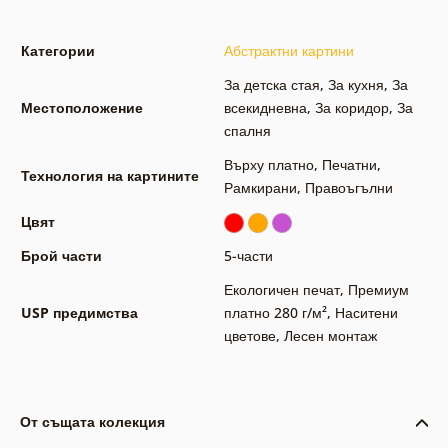
Категории
Абстрактни картини
За детска стая
,
За кухня
,
За
Местоположение
всекидневна
,
За коридор
,
За
спалня
Върху платно
,
Печатни
,
Технология на картините
Рамкирани
,
Правоъгълни
Цвят
Брой части
5-части
Екологичен печат
,
Премиум
USP предимства
платно 280 г/м²
,
Наситени
цветове
,
Лесен монтаж
От същата колекция