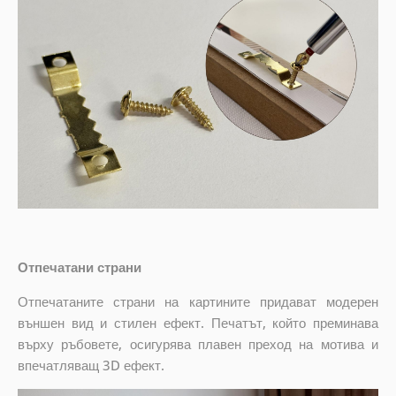
Отпечатани страни
Отпечатаните страни на картините придават модерен
външен вид и стилен ефект. Печатът, който преминава
върху ръбовете, осигурява плавен преход на мотива и
впечатляващ 3D ефект.