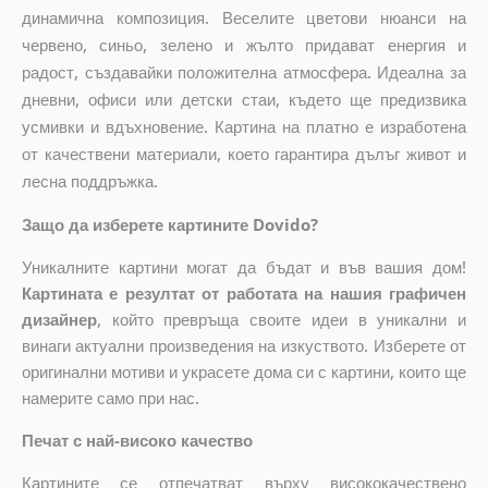
динамична композиция. Веселите цветови нюанси на
червено, синьо, зелено и жълто придават енергия и
радост, създавайки положителна атмосфера. Идеална за
дневни, офиси или детски стаи, където ще предизвика
усмивки и вдъхновение. Картина на платно е изработена
от качествени материали, което гарантира дълъг живот и
лесна поддръжка.
Защо да изберете картините Dovido?
Уникалните картини могат да бъдат и във вашия дом!
Картината е резултат от работата на нашия графичен
дизайнер
, който
превръща своите идеи в уникални и
винаги актуални произведения на изкуството. Изберете от
оригинални мотиви и украсете дома си с картини, които ще
намерите само при нас.
Печат с най-високо качество
Картините се отпечатват върху висококачествено