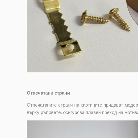
Отпечатани страни
Отпечатаните страни на картините придават модер
върху ръбовете, осигурява плавен преход на мотив