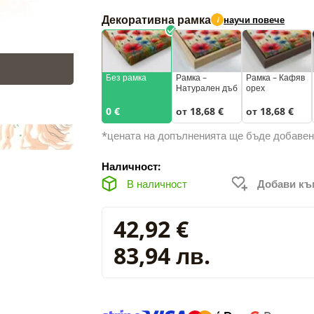
Декоративна рамка
научи повече
i
Без рамка
Рамка –
Рамка – Кафяв
Натурален дъб
орех
0 €
от 18,68 €
от 18,68 €
*цената на допълненията ще бъде добавен
Наличност:
В наличност
Добави к
42,92 €
83,94 лв.