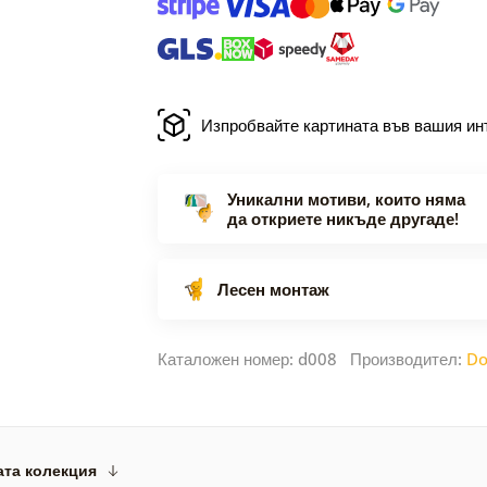
Изпробвайте картината във вашия ин
Уникални мотиви, които няма
да откриете никъде другаде!
Лесен монтаж
Каталожен номер: d008 Производител:
Do
ата колекция