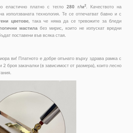
2
ено еластично платно с тегло
280 г/м
. Качеството на
на използваната технология. Те се отпечатват бавно и с
тени цветове
, така че няма да се тревожите за бледи
логични мастила
без мирис, които не изпускат вредни
бъдат поставени във всяка стая.
риора ви! Платното е добре опънато върху здрава рамка с
 2 броя закачалки (в зависимост от размера), които лесно
тания.