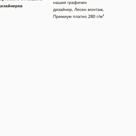
нашия графичен
дизайнерка
дизайнер
,
Лесен монтаж
,
Премиум платно 280 г/м²