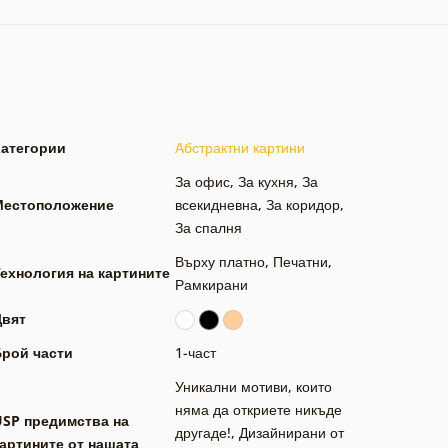
Категории
Абстрактни картини
За офис
,
За кухня
,
За
Местоположение
всекидневна
,
За коридор
,
За спалня
Върху платно
,
Печатни
,
ехнология на картините
Рамкирани
Цвят
Брой части
1-част
Уникални мотиви, които
няма да откриете никъде
USP предимства на
другаде!
,
Дизайнирани от
артините от нашата