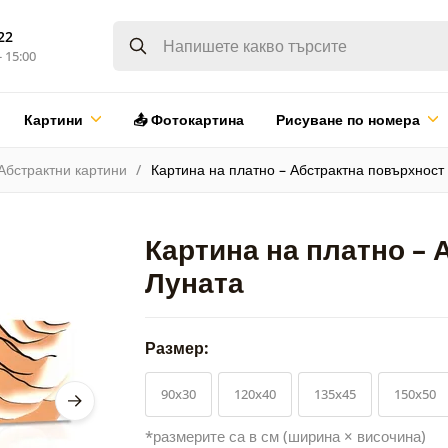
22
- 15:00
Картини
📤 Фотокартина
Рисуване по номера
Абстрактни картини
Картина на платно – Абстрактна повърхност
Картина на платно – 
Луната
Размер:
90x30
120x40
135x45
150x50
*размерите са в см (ширина × височина)