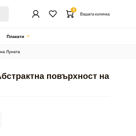
0
Вашата количка
Плакати
 на Луната
Абстрактна повърхност на