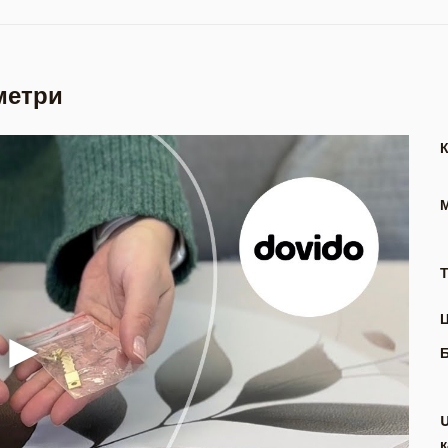
метри
Т
к