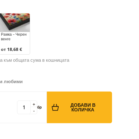
Рамка – Черен
венге
от 18,68 €
а към общата сума в кошницата
ъм любими
+
ДОБАВИ В
бр
КОЛИЧКА
-