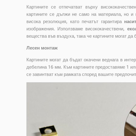
Картините се отпечатват върху висококачеств
картините се дължи не само на материала, но и 
висока резолюция, като печатът гарантира
наси
изображения. Използваме висококачествени,
еко
вещества във въздуха, така че картините могат да 
Лесен монтаж
Картините могат да бъдат окачени веднага в инте
дебелина 16 мм. Към картините предоставяме 1 или
се завинтват към рамката според вашите предпочи